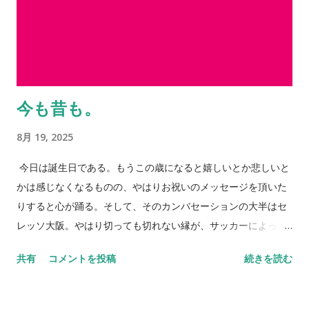
今も昔も。
8月 19, 2025
今日は誕生日である。もうこの歳になると嬉しいとか悲しいと
かは感じなくなるものの、やはりお祝いのメッセージを頂いた
りすると心が踊る。そして、そのカンバセーションの大半はセ
レッソ大阪。やはり切っても切れない縁が、サッカーによって
大きく広がっていく。 身体はそれほど言うことを聞かなくなっ
共有
コメントを投稿
続きを読む
てはいるものの、それでも多くのところも顔を出したいと思う
し、多くの方とお会いしたいという思いが歳を重ねるごとに強
くなっているのは事実だ。それだけ「死」というものと向き合