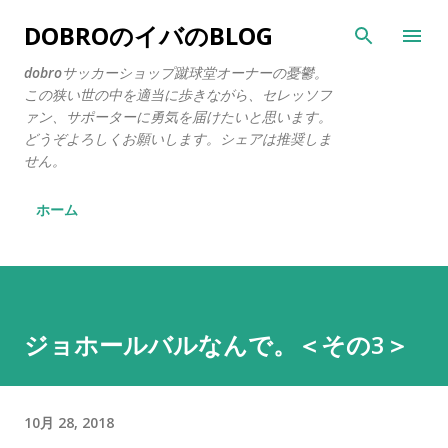
スキップしてメイン コンテンツに移動
DOBROのイバのBLOG
dobroサッカーショップ蹴球堂オーナーの憂鬱。
この狭い世の中を適当に歩きながら、セレッソフ
ァン、サポーターに勇気を届けたいと思います。
どうぞよろしくお願いします。シェアは推奨しま
せん。
ホーム
ジョホールバルなんで。＜その3＞
10月 28, 2018