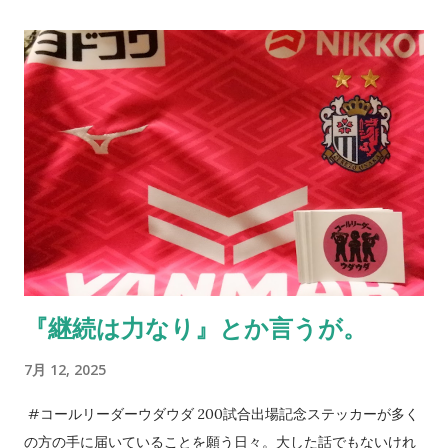
っている証拠とも言えるし、そうでもない。 小樽へ行ってき
た。札幌に行く用があり少し足を伸ばしたわけだ。グラウンド
に着いた瞬間に我が目を疑った。ものすごい数のセレッソ大阪
サポーターがいたのだから当たり前と言えば当たり前だ。勿論
ご家族の方が多いとは思うが、こんなにいるとは想像していな
かった。 身内以外のサポーターが単独で行けるかというと厳し
い面もあるだろうが、その中でもサポートに向かう方々はい
る。セレッソ大阪のサポーターの歴史はこのようにして続いて
いっていることに、誕生日以上に感激してしまう。アカデミー
の監督に言われた一言を思い出す。 それだけがすべてじゃない
のも真実。だが、綺麗なコレオを作るとか、迫力ある応援がで
『継続は力なり』とか言うが。
きるとかだけではない、「サポーターとは一体何なのか」を考
える機会としてアカデミーと触れ合ってほしいと切に願う。5年
7月 12, 2025
後10年後のクラブはきっと彼らが支える。そのサポートを。 今
日は誕生日である。プレゼントを求めるよりも、セレッソ大阪
#コールリーダーウダウダ 200試合出場記念ステッカーが多く
に関わる方々のKindleの片隅に「 朝、目覚めたら、そこにセレ
の方の手に届いていることを願う日々。大した話でもないけれ