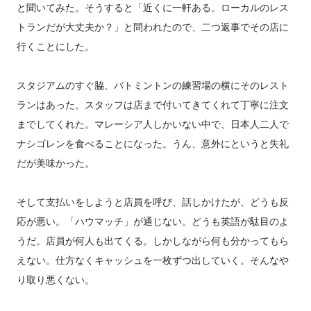
と聞いてみた。そうすると「近くに一軒ある。ローカルのレス
トランだが大丈夫か？」と問われたので、二つ返事でその店に
行くことにした。
スタジアムのすぐ脇、バトミントンの練習場の横にそのレスト
ランはあった。スタッフは店まで付いてきてくれて丁寧に注文
までしてくれた。マレーシア人しかいない中で、日本人二人で
ナシゴレンを食べることになった。うん、意外にというと失礼
だが美味かった。
そして支払いをしようと店員を呼び、話しかけたが、どうも反
応が悪い。「ハウマッチ」が通じない。どうも英語が駄目のよ
うだ。店員が何人も出てくる。しかしながら何も分かってもら
えない。仕方なくキャッシュを一枚ずつ出していく。そんなや
り取り悪くない。