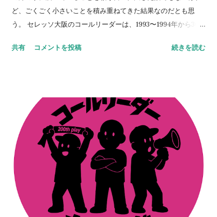
ッソライフが。 」を置いてくださることのほうが本当に嬉しく
ど、ごくごく小さいことを積み重ねてきた結果なのだとも思
思える。今も昔も次世代のために手を打っていくのが役目だ
う。 セレッソ大阪のコールリーダーは、1993〜1994年から30
と、自負だけは心にある。 NEVER STOP,NEVER GIVE UP
年以上連綿と続く旅路なわけで、この絆はちょっとやそっとじ
共有
コメントを投稿
続きを読む
ゃ崩れない。セレッソ大阪は、Jリーグはそうやって成長してき
た。 その、言葉では表現しにくい、人間的なつながりを、スペ
ースでは出しているつもりなのだが伝わっていれば嬉しいとこ
ろ。だからこそ、今、ここにいる意味なども意義もあるのだろ
う。 ステッカーの画像をSNSでアップしてくれているのを見
る。ふと胸が熱くなる。やってきたことや、やり続けてきたこ
との全てが、正しいものではないことも重々理解をしているつ
もりだ。 だけどそれらは、決して間違ってもいなかったのだな
とも思えて、人間的なつながりに感謝してしまう日々。その輪
がここまで大きくなり、そしてここからも更に大きくなってい
くはずだ。 だから、続けられるだけ続けよう。昔ある人に言わ
れた言葉。「『継続は力なり』とか言うがあれは嘘や。ほんま
は『共に継続する仲間がいることは力なり』なんや」。これ、