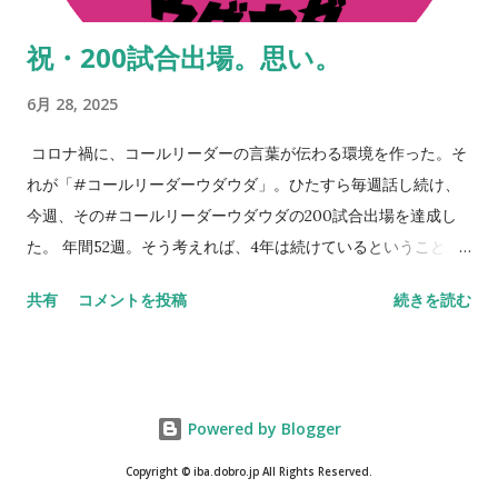
まさに本質。 ※ステッカーはイバのところにも若干あるので、
祝・200試合出場。思い。
もし手に入らなかった方は、スタジアムやお店などで見かけた
ときに声をかけてください。人と人のつながりから何かが始ま
6月 28, 2025
りますよね。 NEVER STOP,NEVER GIVE UP
コロナ禍に、コールリーダーの言葉が伝わる環境を作った。そ
れが「#コールリーダーウダウダ」。ひたすら毎週話し続け、
今週、その#コールリーダーウダウダの200試合出場を達成し
た。 年間52週。そう考えれば、4年は続けているということ。
今週のコールリーダーウダウダでも話したが、コロナ禍を忘れ
共有
コメントを投稿
続きを読む
つつある。いや、忘れてはいけない。決して忘れてはいけない
のだ。 だから話し続ける。継続は力。継続は愛。そんなことを
思い浮かべてしまう。時代は変わる。でも変わらないのは、人
の心、サッカー。そして、なによりも大きいセレッソ大阪への
Powered by Blogger
思い。 「#コールリーダーウダウダ」をやっているとよくわか
る。セレッソ大阪のコールリーダーは、多くのものが継承され
Copyright © iba.dobro.jp All Rights Reserved.
ている。実に30年以上に渡って、様々な思いがつながっている