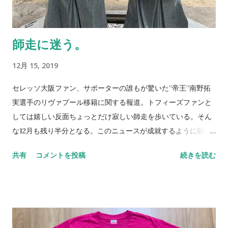
でひとつ分かったことがある。もっとも大事なのはコミュニケ
ーションだということだ。奥手の僕に足りないのはそこだ。常
にリアクションでしか反応できない。 悟った。僕は子供が苦手
師走に迷う。
なんじゃない。コミュニケーションが苦手なんだ。ひとりの子
供に聞かれた。「好きな食べ物は何？」「ハンバーグ」「サッ
12月 15, 2019
カーはする？」「する」。案外コミュニケーションとはシンプ
ルな質問から始まる。それを改めて分かっただけでも良しとし
セレッソ大阪ファン、サポーターの誰もが驚いた”帝王”南野拓
ていいと思う。 そして僕はちょっとだけ苦手を克服した。 そし
実選手のリヴァプール移籍に関する報道。トフィーズファンと
てロンドンレゴ®を手に入れた。 話は戻る。香港戦をまだ見て
しては嬉しい反面ちょっとだけ寂しい師走を歩いている。そん
いないものの、今週日韓戦が行なわれる。もともとこの試合に
な12月も残り半分となる。このニュースが成就するように願い
行くのを断念はしたが、我らの日本代表は久々の栄冠を手にし
を込めた年末年始となることを祈る。 このような激しい流れ
共有
コメントを投稿
続きを読む
てくれるものと信じている。苦手を克服するトレーニングとコ
で、嬉しいことと残念なことが順番にやってきた2019年も、そ
ミュニケーション。水曜日はなんとかライブでテレビ観戦した
ろそろ終焉へと向かっている今日。またひとつ悲しい話を聞か
いものだ。 NEVER STOP,NEVER GIVE UP
されることとなる。”負のサイクル”なんていう言葉を簡単に使
いたくはないのだが、どうも理不尽で納得がいかないものごと
が多すぎるのだ。 何が一番悔しいのかと言うと何の手も差し伸