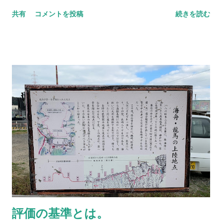
気とおせっかい。勝海舟先生と坂本龍馬先生のような関係。も
ちを見ていられる人生は、本当に最高だ。 このような話をJリ
共有
コメントを投稿
続きを読む
う一度、自分自身を奮い立たせていきたい。 NEVER
ーグのファン、サポーター以外の方に話すと少し驚かれたりす
STOP,NEVER GIVE UP
る。なんとなく自分たちの中では”当たり前”のように感じてし
まっていることも大いにしてある。なにせ四半世紀以上も同じ
ような生活を繰り返している。まさに人生のDNAに組み込まれ
ていると言っていい。 とは言え、年が経つに連れその体質の構
造変化も起こっていく。勿論新陳代謝という良い意味での、
だ。何かを失う（と書くと語弊があるが）と同時に何かを手に
するというライフサイクルで僕らの身体は形成されていると思
うと、なんだかあったかさに包み込まれている気持ちになる。
先日の大分での試合終了後、例の”スカイウォーカー（ ブログ
参照 ）”と記念写真を取るためにゴール裏を訪れた。無事に撮
影が終わったのだが、実に知っている顔を見る数が減っている
ことに気づく。それだけゴール裏に新しいファンやサポーター
が増えているのだ。これは嬉しいことだ。 いや、待てよ。違う
評価の基準とは。
違う、そうじゃ、そうじゃない。知っている顔が減っているん