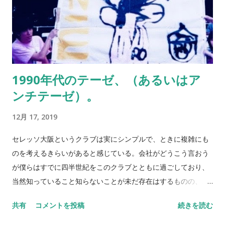
22日本代表の試合が長崎で行なわれる。既にチケットは完売し
ているとのことで年の瀬に改めて盛り上がれるのは嬉しい。E-1
選手権は2013年のときのようにはいかなかったが、東京オリン
ピックへの試金石となってほしいものだ。勿論、瀬古歩夢選手
の活躍に期待する。 来年行なわれる、当の東京2020オリンピッ
1990年代のテーゼ、（あるいはア
ク。東京都民なのに東京在住特権が利用できないシステムには
ンチテーゼ）。
大いに不満ではある。そんな入手困難レアモノ扱いになってい
る、観戦チケットの抽選結果発表が昨日行なわれた。結果
12月 17, 2019
は・・・また次の機会にでも書いていきたいと思っている。
NEVER STOP,NEVER GIVE UP ※2013年の蚕室の写真が出て
セレッソ大阪というクラブは実にシンプルで、ときに複雑にも
きた。懐かし写真展やな（笑）
のを考えるきらいがあると感じている。会社がどうこう言おう
が僕らはすでに四半世紀をこのクラブとともに過ごしており、
当然知っていること知らないことが未だ存在はするものの、腐
れ縁のような関係でここまで来た。 会社と揉めたりもしたし、
共有
コメントを投稿
続きを読む
愛するがゆえ選手とムキになってやり合ったりしたこともある
が、すべてクラブを支えていこうとする気持ちの表れだったよ