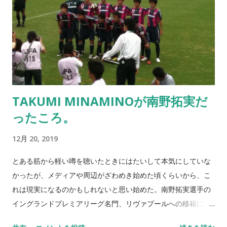
に長いこの”島”の奥の奥にあった中山製鋼所で撮影された。こ
の映画の公開が1989年。時が経つのは本当に早い。 先日、その
大正区が舞台のひとつでもある日韓合作映画「大観覧車」
（「あなたの宇宙は大丈夫ですか」というタイトルもあるらし
い）を一週間限定で公開されていたケイズシネマで見た。いく
つもの大阪中の街の風景が目に入ってきて、懐かしさと新鮮さ
が入り混じった鑑賞だった。 実は上映前にケイズに着いたとき
TAKUMI MINAMINOが南野拓実だ
ベク・ジェホ監督がいらっしゃったのだが、まあ今じゃなくて
ったころ。
も良いかと思って声をかけずにいた。アミーゴからも映画の感
想を監督に伝えてほしいと言われていたので見たあとに・・・
12月 20, 2019
と考えていたら、取材があるとのことで帰ってしまったのだっ
た。 まあ、いいか。111分という結構長い映画を見終わったあと
とある筋から軽い噂を聴いたときにはたいして本気にしていな
僕は、ひとつの想いに至った。「大正区に映画館があるのだろ
かったが、メディアや周辺がざわめき始めた頃くらいから、こ
うか」そう思ってしまったのだった。子供の頃のように大正区
れは現実になるのかもしれないと思い始めた。南野拓実選手の
で映画を見たい。今度大正区に戻る機会があるのだが、それま
イングランドプレミアリーグ名門、リヴァプールへの移籍に関
でに少し調べてみようかと考えている。 NEVER STOP,NEVER
する僕のファーストコンタクトだった。 初めて南野拓実選手の