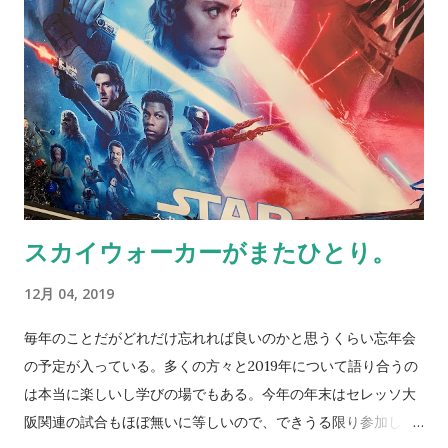
を患ってしまうとにっちもさっちもいかなくなるケースが多
い。当然自分で解決できる問題とできない問題多々あると思う
が、大半が思い込みか知識の不足によるものであると思う。 昨
日、経済産業省の偉い方のお話を聞く機会があった。日本企業
には「決められない」「進まない」「失敗を振り返らない」と
いう”三無い運動”がついて回る。その中でデフレ感覚、コスト
を重視するあまりデジタルトランスフォーメーションがなかな
か浸透していかないというジレンマ。 僕も、変わっていくため
スカイウォーカーがまたひとり。
に様々な取り組みを行なっており、ようやく少しずつ理解して
もらえるようになってきている。特に若い方々との会話を中心
12月 04, 2019
にしっかりと決めて、すぐにでも始めて、早く失敗して、そし
て振り返る。このサイクルを何回も何回も繰り返していく必要
毎年のことだがどれだけ忘れれば良いのかと思うくらい忘年会
が僕らにはある。 変わっていかなければ生き残れない。だから
の予定が入っている。多くの方々と2019年について語り合うの
チャレンジが必要な時代。当然それはセレッソ大阪も同様。そ
は本当に楽しいし学びの場でもある。今年の年末はセレッソ大
んな今日、大熊さんが統括部長を契約満了で退任した。クラブ
阪関連の試合もほぼ無いに等しいので、できうる限り参加した
が変わっていくという点では理解できなくもないのだが、後任