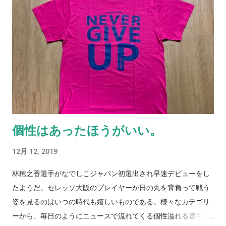
べられなかったこと。まるで手入れをしないまま枯れていく花
のように。この状況に何もできなかった自分自身を悔やんでし
まう毎日でもある。どのようにこの気持ちを整理していくのか
を、この週末にもう一度考えていきたいと思っている。 こんな
ときは犬と散歩に行く。犬に行き先を任せて、緑道や公園を歩
き、気持ちを落ち着かせていく。深呼吸する。朝の新たな空気
をリロードする。僕の身体中に沁み渡り汚れきった思考を綺麗
さっぱり（とは言えないものの）と洗い流す。そんな毎日を繰
り返してきたこの一年だった。 若者には希望がある。しかしそ
個性はあったほうがいい。
の希望を亡きものにしようとする者も存在する。そんなドロド
ロした世の中で僕は一体何ができるのかを考えてみる。小さな
12月 12, 2019
小さなことなのかも知れないが、少しずつでも前に向かってみ
るという気持ちが溢れてくる。ひたすら考え抜いていくことが
林穂之香選手がなでしこジャパン初選出され早速デビューをし
大事。 僕は迷っている。この先どうすればよいか迷っている。
たようだ。セレッソ大阪のプレイヤーが日の丸を背負って戦う
時間軸で考えれば大した問題ではないのか、それとも。ゲーム
姿を見るのはいつの時代も嬉しいものである。様々なカテゴリ
オーバーの前に気づける仕組み。ゲームオーバーにさせない勇
ーから、毎日のようにニュースで流れてくる個性溢れる選手た