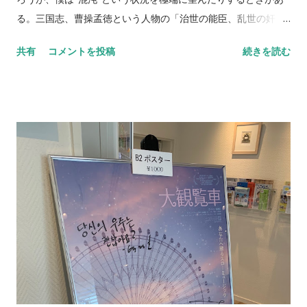
ぷり足を突っ込んでいる状況でこんなことを言うのも何だが、
る。三国志、曹操孟徳という人物の「治世の能臣、乱世の奸
必ずや巻き返しをお約束する。ここ数試合は良い試合が出来て
雄」にも近いが、スケールが違い過ぎる。 今日が乱世かどうか
共有
コメントを投稿
続きを読む
いる。まずは監督を信じて上位を目指し戦うべし、だ。 蛇足に
はさておき、そんな”混沌”という言葉がぴったりな場面が他に
はなるが、子供の頃には「パンにお茶漬け海苔」ならぬ「食パ
もある。それが「大量の子供が集まる場所」だ。たったひとり
ンに味付け海苔」を実践し、よく食べていたという記憶があ
でも持て余すのに束になって来られた日にゃどうなるのだろう
る。トースターで焼いた熱々の食パンにマーガリンを塗り、そ
かと戦々恐々ではあったが、心を決めてとあるイベントに両の
の上に味付け海苔を数枚乗せて食べる。刻みにしてまぶしても
足を踏み入れた。 FIRST LEGO League Jr.東日本大会。42組の
よし。これが意外と悪くないのだ。 NEVER STOP,NEVER
少年少女がLEGO®を使って作品を作り、動かしそしてプレゼ
GIVE UP
ンテーションを行なうという過酷な戦いに、我らのパダワン4名
が参戦した。単純計算として42組×4名=168名もの子供たちがそ
の場に存在したことになり、天文学的数字に気が遠くなる。
”未来の街を作る”というテーマのもと、チームのテーブルが思
い思いの作品で彩られる。僕は各テーブルを廻ってその作品を
見て感じて話を聴く。やはりLEGOを駆使する子供たちの能力
は素晴らしいものがある。言動もそうだが作品の出来栄えは更
に拍車をかける。素晴らしいイベントだ。 「廻ってみてどうで