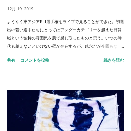
いう少々淡すぎる期待を持ったことを今でも憶えている。そん
12月 19, 2019
な彼は2015年にヨーロッパへ渡り、南野拓実からTAKUMI
MINAMINOとなった。 そして今やレッズの一員なのだ。嬉し
ようやく東アジアE-1選手権をライブで見ることができた。初選
い気持ちの反面、ちょっとだけ、いや更に遠い存在になってし
出の若い選手たちにとってはアンダーカテゴリーを超えた日韓
まった気持ちのほうが大きいのかも知れない。早ければデビュ
戦という独特の雰囲気を肌で感じ取ったものと思う。いつの時
ー戦は年明けのFAカップ3回戦、我らがトフィーズとの「マー
代も越えないといけない壁が存在するが、残念だが今回もなか
ジーサイド・ダービー」になる可能性があるそうだ。心が揺れ
なか頂上に足をかけられなかった。 思い出すと、2013年に蚕室
共有
コメントを投稿
続きを読む
る。 とは言え、僕らはいつでも南野拓実のファンだ。世界の
での優勝を思い出す。ブラジルワールドカップへの足がかりと
TAKUMI MINAMINOも日本代表のエースもすべて引っくるめ
なったこの大会最後の試合、日韓戦。1997年最終予選の国立競
て、僕らは”あのころ”から彼の熱烈なサポーターなのだ。アカ
技場には及ばないものの、あの戦う気迫というか何とも言えな
デミーは本当に原石の集まりだ。「無茶苦茶面白い選手がいる
いピリピリとした空気感。結果はともかく気持ちの面での勝利
からちゃんと見とけ」。今度は僕が言う番だ。 NEVER
だった。 シーズン終了後の難航したであろう選手選考やこの時
STOP,NEVER GIVE UP
期の日韓戦の重みなど、推し量ると大変さが見えてくる気もす
る。U-22や初選出も多くフレッシュな反面、ここから育ってい
く育てていく必要があることも分かった日韓戦だったようにも
思える。どこまで行ってもその部分が重要。 12月28日にはU-