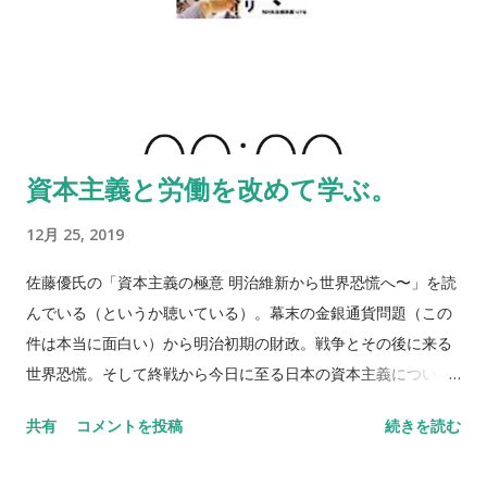
も毎朝の恒例行事でもある散歩の準備を行なっていた。 カサカ
サという音すらも発生しない。一体何をしているのだろうか。
いや、これは違う。あれ一体全体何がどうなったのか、クロヱ
さんが忽然と姿を消してしまった。寝ている間に神隠しにでも
遭ったのだろうか。妻と僕は捜索活動を開始した。必死に「ク
ロヱさん」の名前を連呼してみる。 しかし全く痕跡もなく、い
資本主義と労働を改めて学ぶ。
つもならば散歩に行きたくてウズウズしながら飛びかかってく
るはずなのに一向に姿を見せないのだ。やはり警察に相談すべ
12月 25, 2019
きかと正直迷ったが、そんなとき僕は、ある物音を敏感に察知
した。再度声をかけてみたところ思わぬところから鼻息が聴こ
佐藤優氏の「資本主義の極意 明治維新から世界恐慌へ〜」を読
えてきた。 その鼻息はかすかに玄関のほうから聴こえる。付近
んでいる（というか聴いている）。幕末の金銀通貨問題（この
でもう一度「クロヱさん」と呼ぶ。大音量の鼻息が密閉された
件は本当に面白い）から明治初期の財政。戦争とその後に来る
空間でくぐもっている。僕はこの異音が流れてくるドアのノブ
世界恐慌。そして終戦から今日に至る日本の資本主義について
を回し手前に引いてみる。中からブーブー言いながら黒い物体
書かれている（というか話している）。 この書籍は、どこまで
共有
コメントを投稿
続きを読む
が飛び出してきて、僕は腰を抜かしそうになった。 盲点を突
行っても資本主義からは逃れられずどのように付き合っていく
く。「金田一少年の事件簿」で例えるならば、およそ実現不可
かという終わり方をする。労働者に支払われる賃金、賃金から