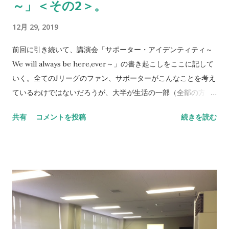
方だが、本（セレッソ・アイデンティティ）を読んで、歴史は
～」＜その2＞。
ちゃんと伝えていかないとと思いました。 辛いことはあまりな
12月 29, 2019
いです。周りの人が助けてくれますから。 Q.セレッソ立ち上げ
から今にあたるまでのサポーターの変化、 地域密着における姿
前回に引き続いて、講演会「サポーター・アイデンティティ～
勢の変化で感じることは ？ →Jリーグができてサポーターの文
We will always be here,ever～」の書き起こしをここに記して
化が出来ました。 昔はまだまだ応援する＝サポーターでした。
いく。全てのJリーグのファン、サポーターがこんなことを考え
東北の震災など、今のサポーターの行動力は感銘を受けます。
ているわけではないだろうが、大半が生活の一部（全部の方も
当時もやっていたが、今はうまくいくように計画してすぐに動
いるかも）として深く根付いている。 さて後半は、セレッソ大
けます。 長居という街がサッカータウンとなることを考えてい
共有
コメントを投稿
続きを読む
阪との関係や、今の自分を形成する上で非常に重要な出来事が
たが、なかなかうまくいってないですね。 確かに商店街などは
多く存在した時期の話でもある。ドキュメントは一応作成はし
盛り上がっていますが、文化はまだ根付いていません。 サポー
たのだが、ほぼ原稿なしに話していたのでかなり適当感が溢れ
ターが中心とな...
ているのはご容赦いただきたい。気持ちが伝わってくれたらと
切に願う。 （全て当時書き起こしていただいたママ）
※※※※※※※※※※※※※※※※※※※※ ●（合間に） だい
ぶ端折ってしまっているので、 あとで聞いてくれても、 メッセ
ージを送ってくれても大丈夫です。 ―サポーター人生を考えよ