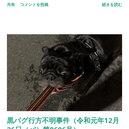
社会経験をできるのは影響が大きいと思います。 サッカー以外
共有
コメントを投稿
続きを読む
という生き物とは縁遠い方にとって、一体何を考えてどう行動
の因果関係のない大人と、 応援を通じてつながって、そこで怒
しているのかという「生息体系」なんてものも、この機会に少
られたり褒められたりします。 それによって社会の仕組みを学
しでも知っていただければなと思っている。少々面倒くさい内
ぶ。 村や町が衰退する中...
容になっているのも否定できないが、大きな心でお読みいただ
ければ幸いである。 （全て当時書き起こしていただいたママ）
※※※※※※※※※※※※※※※※※※※※ ●はじめに ―講演
に入る前に、伊庭雅浩氏とは？ー ～「サポーターとは何かをみ
んなで考えていきたいです」～ （司会より） 今日の講師の紹介
です。 東京からお越しの伊庭雅浩さんです。 東京のスカイツリ
ーの近くに住んでいます。 43歳、エースという方、赤松さんと
同い年です。 ・サポーター第一世代 ・セレッソ大阪最初のサポ
ーター ・蹴球堂のオーナー ・テリ子という愛犬がいる。 それ
ではよろしくお願いします。 （伊庭氏、以下略） こんにちは。
伊庭です。 知ってる顔も初めての方もいますね。 初めての方
黒パグ行方不明事件（令和元年12月
は？ ・・・・・2人ぐらいですかね。 セレッソのサポーターの
トップだとは全然思ってないです。 はじめに作ったとも思って