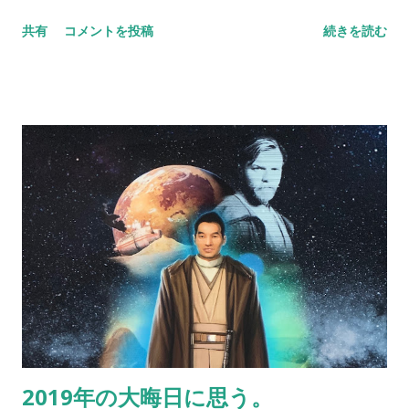
だった。”風”は様々な場面に現れてくる。 ”風”というと、サッ
共有
コメントを投稿
続きを読む
カーショップ蹴球堂でのチャリティーについて記しておきた
い。9月よりBASE店にて実施をさせていただいた「台風15号に
より被害を受けた方々へのチャリティー」。本日現在までにお
預かりしている支援金が、商品購入と手渡しにて頂戴した合計
で31,500円となった。 支援金の一部は以前 書かせていただいた
とおり、ブルーシート等の備品を「ジェフサポーター有志の
会」を経由し千葉県山武市に向けて支援させていただいた。第
二回も千葉県にと検討していたが、現在、セレッソ大阪OBとの
チャリティーイベントにて利用させていただこうと考えてい
る。 このチャリティーイベントについては調整中でもあり何と
か実現させたいと考えている。しかし万が一開催が難しい場合
には公的な支援団体へ全残額の寄付を予定している。本件につ
いては今後も継続して調整を進めていき、改めてこの駄ブログ
やWebサイトにて随時報告していくつもりだ。 また、蹴球堂
2019年の大晦日に思う。
BASE店に設置しているチャリティー商品については今をもって