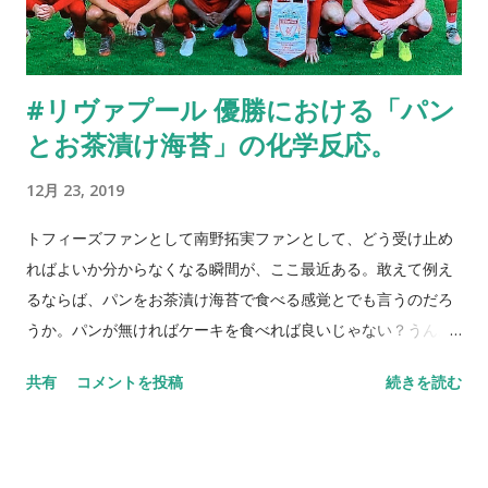
生を僕は満足に生きていたのだろうかと大人になった今でも
時々思い出してしまうのだ。勿論そのときには意識が無いので
周りに迷惑ばかりをかけたのだろうけれど。 「スター・ウォー
#リヴァプール 優勝における「パン
ズ/スカイウォーカーの夜明け」が公開されて5日。小学生低学
とお茶漬け海苔」の化学反応。
年だった1977年、両親に連れられて映画館に行った第一作目
（今ではエピソード4新たなる希望、なんていう大層なサブタイ
12月 23, 2019
トルが付いているが）の記憶は、今や僕の頭の中の消しゴムが
全てイレースしている。 しかしながら映画の素晴らしさやSFの
トフィーズファンとして南野拓実ファンとして、どう受け止め
醍醐味という僕の人格の一部を受け持っているこれらの要素
ればよいか分からなくなる瞬間が、ここ最近ある。敢えて例え
は、いつまでも脳みその中でグルグルとうごめき続けている。
るならば、パンをお茶漬け海苔で食べる感覚とでも言うのだろ
続編が出るたびにその要素が多く貯まっていき、ときには外に
うか。パンが無ければケーキを食べれば良いじゃない？うん。
吐き出しながらこの40余年を生きながらえて来たような気もす
これだと食欲が湧くとは到底思えない。 そのマージーサイドの
共有
コメントを投稿
続きを読む
る。 そんな、僕らの時代を席巻してきた”スペースオペラ”が遂
対面にいるレッズが、FIFAクラブワールドカップチャンピオン
に完結する。人生と同様紆余曲折しながらここまで歩んできた
となった。モハメド・サラー、サディオ・マネそしてロベル
スター・ウォーズシリーズの集大成となる本作。僕はさもルー
ト・フィルミーノという強力スリートップを見て、「勝てるの
ティーンのごとく、いつもと変わらぬ映画館左寄りの通路側を
か？」「出れるのか？」という両の疑問符が頭の中を駆け巡っ