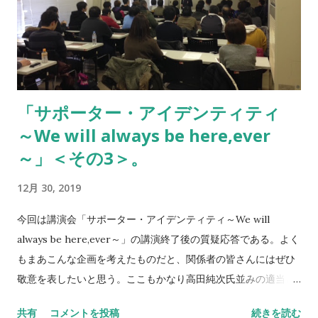
う五十路となる2020年。明日から始まる来年に向けてどのよう
に目標を立てていくのか。元来いい加減な人間としては、それ
ほど明確に何かを考えているわけでもない。家族が幸せで、セ
レッソ大阪が良い成績で、アミーゴに幸福が訪れてくれればそ
れで良いかとも思う。 ふたつほど訂正がある。僕のタスクアプ
「サポーター・アイデンティティ
リには「死ぬまでに必ず行きたいところ」というリストが存在
～We will always be here,ever
する。詳細は割愛するが、2020年はここに現存する二十箇所の
いくつかへ訪れることができればそれで良い。あと、できれ
～」＜その3＞。
ば、生活できるだけのほんの僅かの買い物券と金属のコイン。
12月 30, 2019
NEVER STOP,NEVER GIVE UP We will always be here,ever.
Remember, the Force will be with you, always.
今回は講演会「サポーター・アイデンティティ～We will
always be here,ever～」の講演終了後の質疑応答である。よく
もまあこんな企画を考えたものだと、関係者の皆さんにはぜひ
敬意を表したいと思う。ここもかなり高田純次氏並みの適当さ
が滲み出ているのを感じていただければ。 この年は何を隠そう
共有
コメントを投稿
続きを読む