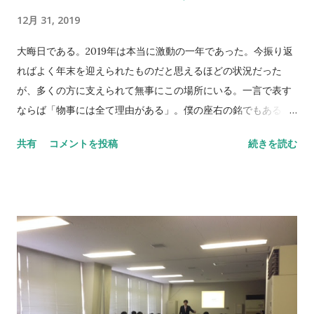
終了とさせていただきたいと思う。こんな表現方法に協力いた
12月 31, 2019
だいた皆様には本当に感謝という言葉しか無い。僕らはほんの
小さな”風”しか起こせなかったが、少しでも復興のお役に立て
大晦日である。2019年は本当に激動の一年であった。今振り返
たのであれば幸いである。 何はともあれ、2019年中はサッカー
ればよく年末を迎えられたものだと思えるほどの状況だった
ショップ蹴球堂をご愛顧いただきまして誠にありがとうござい
が、多くの方に支えられて無事にこの場所にいる。一言で表す
ました。新商品の開発もままならず未だ実店舗すらも実現でき
ならば「物事には全て理由がある」。僕の座右の銘でもあるこ
ておりませんが、スタッフ共々この先も努力し邁進してまいり
の言葉がしっくりくると感じている。 またこの一年間、サッカ
共有
コメントを投稿
続きを読む
ます。引き続きご指導ご鞭撻のほど、よろしくお願いいたしま
ーショップ蹴球堂の新たな店舗場所について様々調査をしてき
す。 NEVER STOP,NEVER GIVE UP
たが、遂に実現することもなく終わってしまった。”セレッソサ
ポーターのセレッソサポーターによるセレッソサポーターのた
めの”リアル店舗。僕らは未だ苦悩と葛藤の中で生きている気が
している。 そんな中、今年は例年以上に数多くの素晴らしい
方々と出会いそしてたくさんの刺激も頂戴した。超絶鈍感なこ
の僕がその刺激の「真の意味」をしっかりと受け止められてい
るかは不明だが、それでも、少しでも前に進む力として全身を
駆け巡っているのではないかと思っているのだ。 早いものでも