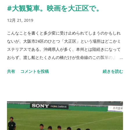
#大観覧車。映画を大正区で。
した？」アミーゴに問われた。僕は素直に「どのテーブルも同
じような作品に見えるし同じようなテーマが多かったように思
12月 21, 2019
える」と答える。我がチーム「Max Rebo Band Tokyo」と比べ
て動きもあり、現代社会を意識して作られた作品だが、正直言
こんなことを書くと多少変に受け止められてしまうのかもしれ
って面白くない。 そう。面白くないのだ。それはまるで、勝つ
ないが、大阪市24区のひとつ「大正区」という場所はどこかミ
ためのサッカーに徹するどこかのクラブのようでもあるのだ。
ステリアスである。沖縄県人が多く、本州とは陸続きになって
勝てば良いのか、勝ち上がることが全てなのか。テクニックだ
おらず、渡し船とたくさんの橋だけが生命線のこの瓢箪のよう
けが正義なのか。そんなもの面白いはずがないと僕は感じたの
な形の大正区を愛して止まないのだ。 今では面影すら無いのだ
共有
コメントを投稿
続きを読む
だった。それらに比べて我がチームの作品は実に素敵だ。 何と
が、僕が子供だった頃にはこの大正区にも映画館が存在してい
言っても我がチームには「レゴ®シリアスプレイ®認定ファシ
たのだ。当時はどんな作品が上映されていたかも全く記憶に残
リテーター」が四名もいるのだ。発想力と想像力、そして何よ
ってはいない（戦隊ものとかなのだろうか）。しかしながら弟
りメタファーを意識する。自分の内なる声に素直に耳を傾け、
と二人、何度か両親に連れて行ってもらったのだけは何とか憶
ひたすら手を動かし作品を作るというマインドが既にこのパダ
えている。 大正区で映画というとマイケル・ダグラスさん、高
ワンたちには備わっているのだろう。 表彰式を見るまでもなく
倉健さん、松田優作さん出演の「ブラック・レイン」をどうし
東京工業大学大岡山キャンパスをあとにした。インタビュ...
ても思い出してしまう。（バスでしか移動が難しい）とても縦