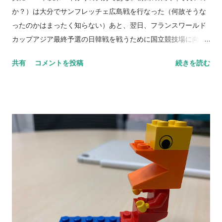
日露戦争から再び厳しい時代へと向かうことになる。戦争が良
か？）は大分でサンフレッチェ広島戦を行なった（何故そうな
いか悪いかと言われるとしたくない方向なのは当たり前だ。だ
ったのかはまったく知らない）あと、翌日、フランスワールド
からこそ歴史を学び歴史を知り歴史を使うことで、今の日本を
カップアジア最終予選の日韓戦を戦うために国立競技場に向か
更に良くしていきたいと僕は思ったりする。 「本とか書いた
ったという記憶が脳裏に残っている。 当時はまだホバークラフ
共有
コメントを投稿
続きを読む
ら？」とアミーゴに言われた。僕自身まだまだその領域まで達
トが海上を走っておりかなり交通の便の良さ（と言っていいか
していないし、諸先輩方から学んでいる状況だ。それでもこれ
どうかだが）を感じていたが、大分空港からスタジアムまでの
まで多くの史跡を巡り、感じてきたこの情報や熱を伝えていく
道のりは結構なものだった。レンタカーでもそうなのだからバ
ことを、どこかで誰かに行なっていきたい。まさに生きていく
スだと試合そのものよりもかなり疲労しそうだな、とか思った
糧になりそうな案だ。 NEVER STOP,NEVER GIVE UP
りしていた。 とにかくこの試合の論点は「①セレッソ大阪が勝
利すること②北海道コンサドーレ札幌が川崎フロンターレに勝
利するまたは引き分けること」。だった。ACLへのチャレンジ
の気持ちも無くはない（これは更に他力本願）が、それ以上に4
位というポジションに着くことを熱望していたのだ。 そんな思
いもあり、セレッソ大阪の試合も大事だったが時間の大半Jリー
グアプリを見ながら過ごしていた。この時期でなければ、得点
だけでなく選手交代の情報までも他の試合結果を意識すること