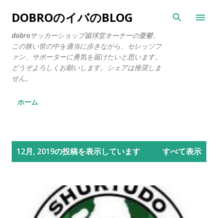
スキップしてメイン コンテンツに移動
DOBROのイバのBLOG
dobroサッカーショップ蹴球堂オーナーの憂鬱。
この狭い世の中を適当に歩きながら、セレッソフ
ァン、サポーターに勇気を届けたいと思います。
どうぞよろしくお願いします。シェアは推奨しま
せん。
ホーム
投
12月, 2019の投稿を表示しています
すべて表示
稿