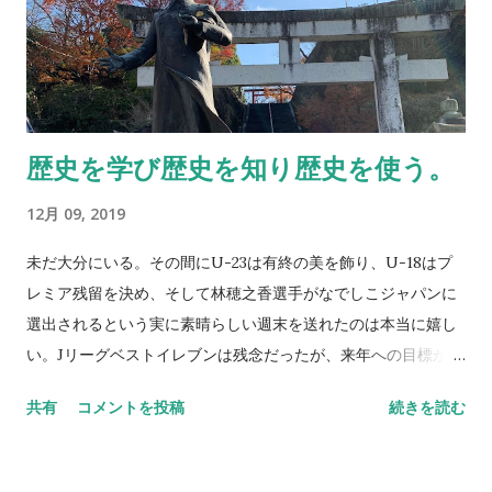
の起伏が激しくコントロールが難しいとされるB型（の皆様申
し訳ありません）の僕なのだが、一時の想いに流されてしまう
のが嫌で定量評価（データ）に頼るところが非常に大きい。何
故ならば、データは限りなく嘘はつかないし、焦っても感情に
左右されることはほぼない。 何も、”データ至上主義”を追求し
歴史を学び歴史を知り歴史を使う。
たいということでは決して無く、データを元にした評価は、人
の見た目、感じ方による評価と根本は変わらないのだ。開催前
12月 09, 2019
日に発表されたoptaが選出したベストイレブンとJリーグアウ
ォーズのベストイレブン。どう評価されたのか共に知りたいも
未だ大分にいる。その間にU-23は有終の美を飾り、U-18はプ
のだ。 NEVER STOP,NEVER GIVE UP
レミア残留を決め、そして林穂之香選手がなでしこジャパンに
選出されるという実に素晴らしい週末を送れたのは本当に嬉し
い。Jリーグベストイレブンは残念だったが、来年への目標がま
たひとつ増えたと思えばいいだろう。 二日目となった昨日、大
共有
コメントを投稿
続きを読む
分在住の小中の幼馴染と、大分の歴史を探るドライブとやらに
出かけた。日本全国どこを廻っても僕の好物があちらこちらに
存在している。今回も幕末明治や坂本龍馬ゆかりの地を堪能