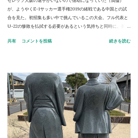
セレッソ大阪の選手がいないので億劫になっていた（我儘）
1990年代のJリーグ映像を見ることがある。クラブもスタジア
が、ようやくE-1サッカー選手権2019の緒戦である中国との試
ムも選手もサポーターもどこか残念なところもあり、どこか無
合を見た。初招集も多い中で挑んでいるこの大会。フル代表と
性に格好良い。そんな遠い昔話を語っている時点で僕はもうこ
U-22の惨敗を払拭する必要があるという気持ちと同時に、長所
の時代に生きる資格が無いのかも知れない。けど、だからこそ
と短所が入り混じっていたように感じる。 当然のことながら人
共有
コメントを投稿
続きを読む
今ここに立っている必要があるとも思う。 NEVER
には得意不得意が存在する。苦手を克服するためとはいえ、い
STOP,NEVER GIVE UP ※探していたら、とてつもなくシュー
くら努力を重ねても厳しいものは厳しいと言わざるを得ない状
ルな写真が出てきた（笑）
況もときにはあるのだ。特に国家代表ともなると、わずか数日
での合宿でクリアできるような甘いものではないことも充分に
理解できるだろう。 さて昨日。”レゴ先生”として、これから大
会に臨む子供たちのレゴ工作のお手伝い（とは言っても外れな
いパーツを外したりしていただけ）をしてきた。いつも書いて
いるとおりだが、この俊敏な動きを繰り返すチルドレンを見て
極端に脇に汗をかいたりする。要するに子供が苦手なのだ。 親
御さんを見る。この状況をひとつも苦にしていない様子（これ
は勝手な解釈かもしれないが）である。流石だ。そして、そこ