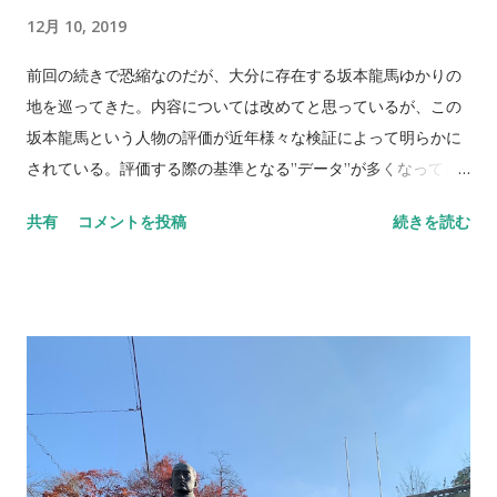
じゃない。「はじめまして」が増えているのだ。そんなことを
12月 10, 2019
思いながらゴール裏のサポーター席を歩いてみた。なんだか新
しい風を僕は感じた。それで良いなとひとりで納得してひとり
前回の続きで恐縮なのだが、大分に存在する坂本龍馬ゆかりの
頷いたのだった。 ファンなんてサポーターなんて言ってしまえ
地を巡ってきた。内容については改めてと思っているが、この
ば利害関係もない、知らない人の集まりだ。その中で共に目的
坂本龍馬という人物の評価が近年様々な検証によって明らかに
意識（当然セレッソの勝利）を合わせて前に進む。だがひとつ
されている。評価する際の基準となる”データ”が多くなってき
だけ忘れてはならないと僕が思うのが”個性”なのだ。それは決
ているのも影響のひとつなのだろう。 人の評価とは水物でもあ
共有
コメントを投稿
続きを読む
して和を乱すものなどではなく、自分自身の存在証明。 比べる
る。見た目、感じ方は人それぞれなので何とも言えないが、そ
のは良くないが、サポーター席にいた頃の”個性”とはまた違っ
ういった場合、大体のケースは定性評価がかなり影響する。採
た形になりつつあるのだろうか。ユニフォーム姿はひときわ多
点競技のように確かに評価基準がはっきりしているなら話は分
い。日本が裕福になったかどうかはさておき確実にゴール裏が
かるが、投票などの仕組みを用いた場合は思ったようにはなら
そんなカラーになっている。その上で、ひとりひとりの”個
ないものだ。 自分自身も人を評価する立場でもあるので分かる
性”が出せるようだと素晴らしい。 その昔。今ほどファンやサ
のだが、最後の最後に湧き出てくる感情という形がありそうで
ポーターもおらず、サポーター席に集まる人間も僅かだったあ
無いものに左右されることが、ままあり得る。それはポジティ
の頃。少しでも自分たちの仲間を増やそうと躍起に...
ブばかりではなくそれこそネガティブに振れたら最後、行き着
くところまで行く可能性を否定はできないだろう。 そんな感情