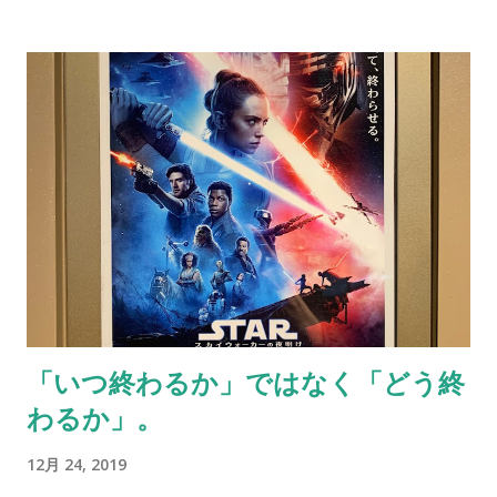
能なレベルでのドアすり抜けトリック（たしかからくり屋敷か
賄われている生活水準と労働再生というサイクル。さらなる労
なんかのやつだったと思うがほぼ憶えていないのが実状）。ワ
働力の投入が資本家（企業など）にとっての一番の考えるべき
ンコでありながら、それをリアルに実行したこの黒パグにはお
課題だと言う。 僕は政治家でもなく経済評論家でもないのでよ
見事としか言いようが無い。 しかしながら、最後の最後で”自
く理解できていないところも多い。正直なところトマ・ピケテ
力脱出”できないという、オートロックで鍵が掛かってしまい逃
ィ氏の「21世紀の資本」も読んだことが無いし、自ら進んで手
げるに逃げられなくなった鈍臭い泥棒のような汚点と呼ぶ...
に取るなんてことも無さそうだ。この本を読もうかと思った最
大のポイントはやはり「明治維新」という言葉だった。 明治維
新とは一体何だったんだろう。近頃は仕事そっちのけで考えに
耽ってしまうことがことさら多い（これは拙い）。議論は「政
権交代」かはたまた「軍事革命」だったのかで揺れたりしてい
るところもある。必要論もあり不要論もありと、たくさんの論
争が繰り広げられているのだ。 少なくとも明治以降の日本は世
「いつ終わるか」ではなく「どう終
界の中で大きく発展を遂げた。ただその全てが明治維新後に”出
わるか」。
来事”として起こっただけで、幕藩体制（とある書籍では江戸時
代に幕藩体制などというものは存在せず明治の世になってから
12月 24, 2019
付けられたとも言う）下においても、重要な決定は成されてい