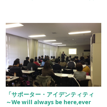
2014年。スーパースターの獲得とアジアチャンピオンズリー
グ。そしてご存知の通りシーズン終了後に三度目の降格を迎え
るという一年。そのスタートがこんな講演で始まったことを心
に留めておいてほしい。僕は無神論者だが、世の中を動かす何
かは絶対に存在する。 （全て当時書き起こしていただいたマ
マ） ※※※※※※※※※※※※※※※※※※※※ レポート【質
疑応答】 Q.フォルラン獲得についてどう思いますか？ →最初は
どうせ嘘だと思いました。 1990年代にもバティストゥータやロ
マーリオが来るという噂がありました。 レネ監督の時代にシー
フォがくるかもしれないとなったときに、来なかったので今回
もそれだと思ったら本当でした。 ワールドカップ得点王でヨー
ロッパでも実績を出している。しかもかっこいいですね。 みな
さんサインもらってください。 それぐらいです。 （司会） フ
ォルランさんも喜ぶと思います。 （会場爆笑） Q.セレッソサポ
「サポーター・アイデンティティ
ーターで一番嬉しかったこと、辛かったことは？ →こういう場
～We will always be here,ever
をセッティングしてもらったことが嬉しいです。 自分は寡黙な