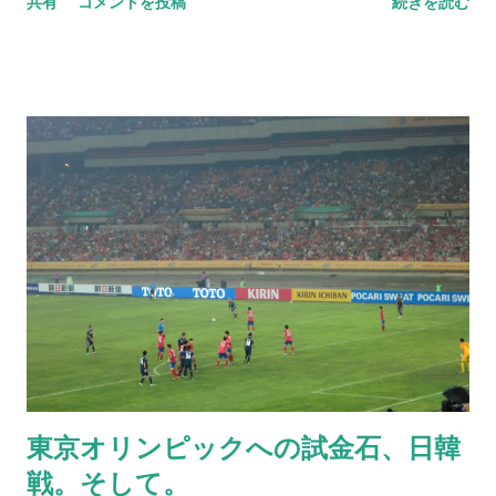
共有
コメントを投稿
続きを読む
GIVE UP
プレーを目の前で見たのは2010年。西が丘サッカー場（今は味
の素フィールド西が丘と呼ぶの）での全日本ユース選手権の決
勝トーナメント一回戦。関西王者として参戦だったがサンフレ
ッチェ広島ユースに7−1と完膚無きまでに叩き潰されてしまった
試合でもあった。 「無茶苦茶面白い選手がいるからちゃんと見
とけ」隣に座ってきたあの御方から言われた僕は、まだ老眼に
はなっていなかった目をかっ開いて試合に集中する。背番号は
12。トップでは選手が付けることはないサポーターナンバーで
もある。今思えばトップ昇格した選手のオンパレードだ。 関西
プリンスリーグではゴールを量産しており確かにアグレッシブ
さやガツガツした荒々しさは、この試合でも感じた。だがこの
ときは高校一年生の15歳で、勿論身体も発展途上であり、まだ
まだ未熟な印象も垣間見えた。結局この試合でゴールを決める
こともなく大会をあとにしている。 その中でも、今日では代名
東京オリンピックへの試金石、日韓
詞となっているターンなど素晴らしいプレーを披露している姿
戦。そして。
を見て、必ずセレッソ大阪の未来を背負う選手になるだろうと