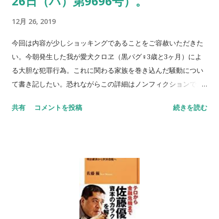
26日（パ）第9696号）。
ないです。 今日はサポーターとは何かをみんなで考えていきた
12月 26, 2019
いです。 タイトルは「サポーター・アイデンティティ」 僕がつ
けた訳ではありません。 特に歴史の話をします。 ほとんど原稿
今回は内容が少しショッキングであることをご容赦いただきた
も資料もないのでアドリブでいきます。 ヤジをいれてくださ
い。今朝発生した我が愛犬クロヱ（黒パグ♀3歳と3ヶ月）によ
い。 ITが好きなのでMacとiPhone使います。 ―自己紹介 ～
る大胆な犯罪行為。これに関わる家族を巻き込んだ騒動につい
「サポーター生を設計しよう」 「職業サポーターにならない」
て書き記したい。恐れながらこの詳細はノンフィクションであ
「あまり背負わず楽しもう」～ 伊庭雅浩です。 珍しい名前です
り、登場人（犬）物は全て実在する。 今朝のことだ。6時。い
共有
コメントを投稿
続きを読む
が出は愛媛です。 子供の頃は画数が多すぎて書けなかったで
つもより少し遅く起きた僕は用を足すためにトイレへと向かっ
す。 dobro代表と蹴球堂のオーナーをやっています。 SNSもぜ
た。足がおぼつかない。何とか玄関横の個室まで辿り着き目的
ひフォローお願いします。 大阪生まれ、大阪育ちです。 6年前
を果たしたのち、僕は水を流し手を洗い、扉を開けて出る。な
から東京のスカイツリー...
んてことはない毎朝ルーティーンのごとく行なわれていくだけ
の簡単な行為。 リビングに戻る。何か物静かだ。カサカサと動
き回る音もしないのでこれは布団で寝ているのだろうなと高を
くくる。大概の場合は僕の起床に併せて一緒に目覚めるはずな
のにおかしいなと思いつつも、まあ良いかと思いながら、これ