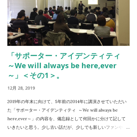
う ～応援を通じて、サッカーを通じて、つながりの社会、この
社会を広げていきたい～ Jリーグができて22年目、 たかだか20
年ぐらいで人生を語るのは難しいが、 みなさんの参考になれば
と思います。 サポーター人生とはなにか？ 今年で44歳になり
ます。 サポーター、ファンとのつながりが、 自分の人生の中で
の影響力が大きいです。 ここにいるメンバーでも10代～高齢ま
「サポーター・アイデンティティ
で幅広くて、老若男女様々ですね。 お年を召した方に怒られる
～We will always be here,ever
こともあります。 会社では立場があるので中々怒られません
が、 スタジアムではよく怒られます。 この会を企画してくれた
～」＜その1＞。
人も含め、 若い子たちが成長していく様子に、 純粋なサッカー
12月 28, 2019
の見方を学ぶこともあります。 C6（※サポーターユニット）も
ずっと応援してくれています。 セレッソサポーターだけではな
2019年の年末に向けて、5年前の2014年に講演させていただい
く、人生についても階段を登ってきました。 今でも子供扱いさ
た「サポーター・アイデンティティ ～We will always be
れることが多いです。 鬼武さんの奥さんに40歳超えた今でも
here,ever～」の内容を、備忘録として何回かに分けて記して
「お菓子食べ」と言われます。 20歳ごろのイメージのままで、
いきたいと思う。少し古い話だが、少しでも新しいファンやサ
子供のように見られています。 小学校低学年のころにこういう
ポーターの方に届けば良いなと感じている。 また、サポーター