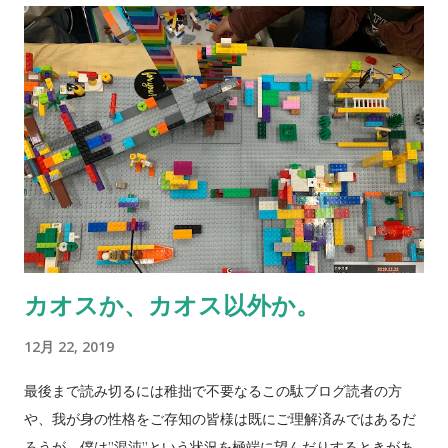
選んで、この三時間に迫る大作を鑑賞した。 始まりあるものは
た試合でもあった。 何よりユルゲン・クロップ監督でもあるの
必ず終わりを迎える。そして次の世代を切り開いていく。評価
だ。稀代のモチベーターでもある。選手の気持ちを高め鼓舞す
などどうでもいい。この終焉を迎えるときを...
るあの熱いベンチワークもさることながら、細部に及ぶ配慮が
実に素晴らしいのだと、何処かの誰かの解説か文章を読んだ記
憶（もうそれは記憶と呼べないくらい曖昧な表現）がある。 サ
ッカーにおいてモチベーションとは本当に大事な栄養素だ。
「パン（またはケーキ）にお茶漬け海苔」にどの程度のエネル
ギーが含まれているのかは検討もつかないが、とは言え化学反
応（消化不良も一種の化学反応と言えば化学反応だ）という新
たな側面を出す可能性も無くはない。 我らがトフィーズは、イ
カオスか、カオス以外か。
タリア人監督カルロ・アンチェロッティと5年という契約を結ん
だ。ヨーロッパ各国のビッグクラブを率いた経験、数々のタイ
12月 22, 2019
トル、そしてイングランド・プレミアリーグにおける成績（え
っと）。このマスターの元で、エヴァートンはここから復活の
最後まで読み切るには稚拙で不要なるこの駄ブログ読者の方
狼煙を上げる。 リヴァプール勝ち点49の首位。エヴァートン勝
や、我が身の性格をご存知の皆様は既にご理解済みではあるだ
ち点19の15位。ボトムハーフというよりまさに降格圏内にどっ
ろうが、僕は”混沌”という状況を極端に望んだりするときがあ