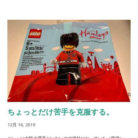
うな感もある。そんな歴史を通じて、勝ったり負けたり、共に
喜んだり、涙にくれたことも多々あった日々。皆が真剣だった
と感じる。 この インタビュー記事 を読んだ。勿論、自分ごと
と捉えるのはおこがましいし、クラブ同士のパワーバランスを
考えても何とも言えないのではあるが、共感できる部分がとて
も多い。今の時代ではもしかすると古臭い考え方と揶揄される
かもしれないが、僕はとてもそこが好きだった。 時間は流れ、
変遷し、脱皮して、生まれ変わっていく。何事も。人もクラブ
も同様。だからこそその場その場の選択を誤ってはいけない。
誤ったなら素直に非を認める。同じ過ちを繰り返そうとしてい
るならば、それらを正す必要が僕らサポーターにはある。それ
は至極当たり前なのだ。 常々、サポーターは応援することだけ
ちょっとだけ苦手を克服する。
を求められているわけでは無いと伝えてきている。ときには真
正面から真剣に向き合う必要がある。全体像をどのように自分
12月 16, 2019
ごととして受け止めるかがとても重要だ。とは言え人それぞれ
考え方も思いも重要度も違う。多様性とは実に難しい言葉だ。