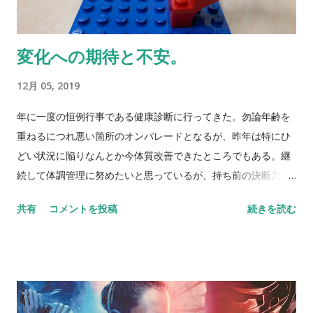
はまず無い。4位5位との間には決定的な差が存在していること
を分かってもらえるだろう。 結果的には神に「自分でなんとか
変化への期待と不安。
せーよ」と言われているような展開であった。やはり願うだけ
では駄目なのだ。それを改めて感じる機会となってしまった。
12月 05, 2019
とは言え、今シーズンの観戦成績は三戦三勝となり、疫病神の
役目をようやく終えようとしている（他に移転しただけとも言
年に一度の恒例行事である健康診断に行ってきた。勿論年齢を
う）。 そんなことを書いていたら思い出した。前述の最終予選
重ねるにつれ悪い箇所のオンパレードとなるが、昨年は特にひ
はこの日韓戦を境に厳しい戦いへと落ち込んでいくわけだが、
どい状況に陥りなんとか今体質改善できたところでもある。継
まさに神のご加護のような他力本願がありプレーオフまで進出
続して体調管理に努めたいと思っているが、持ち前の決断力の
し、そして日本初のワールドカップ出場となったわけだ。こじ
無さによりどうなることやら、な状況。 それにしても変化が凄
共有
コメントを投稿
続きを読む
つけもここまで来ると自分でも呆れてしまう。 NEVER
いのか、僕が気づいていなかっただけか分からないが、施設を
STOP,NEVER GIVE UP
代えたところ今まで結構時間かかっていた健康診断がわずか30
分ほどで完了した。ITの力を利用したデジタルトランスフォー
メーションなのだろうが、経営者の方の決断力によるものが大
きいのであろう。 人には改善できることろとどうしても改善で
きないところの二面性が存在する。特に、バイアスという病気