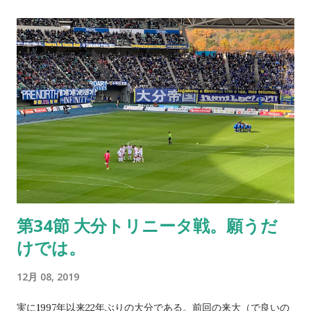
し、セレッソ大阪関連に引き続き、最高な気分の上増しができ
たものと思う。 特に竹田市にある広瀬神社に行ってみたいと
前々から思っていたのだが、今回ようやくその願いが叶った。
司馬遼太郎氏の「坂の上の雲」を読んで以来、非常に気になっ
ていた広瀬武夫中佐。”軍神”と崇め奉られる基準は他に任せる
として、やはり旅順港閉塞作戦のインパクトだろう。 日露戦争
というと二百三高地、日本海海戦に目が行きがちだ。だが、こ
の旅順港閉塞作戦やそれ以外にも外交交渉などという日本が持
つすべての力を結集してことに臨んでいたと思うと、この戦さ
を肯定も否定もするつもりはないがそれ以上に日本という国の
底力を垣間見た気がする。 確かに縦割りの組織構造や確執がな
第34節 大分トリニータ戦。願うだ
かったわけではないのだろうが、有事の際の日本人がどれほど
けでは。
強かったのかを改めて感じる良い機会となった。閉塞作戦で使
用された石（船を沈めるための重し）が置かれていてなぜだか
12月 08, 2019
目頭が熱くなった。急な階段を登って行くだけの価値はあっ
た。 改めて「坂の上の雲」を読みたくなった。近代日本はこの
実に1997年以来22年ぶりの大分である。前回の来大（で良いの