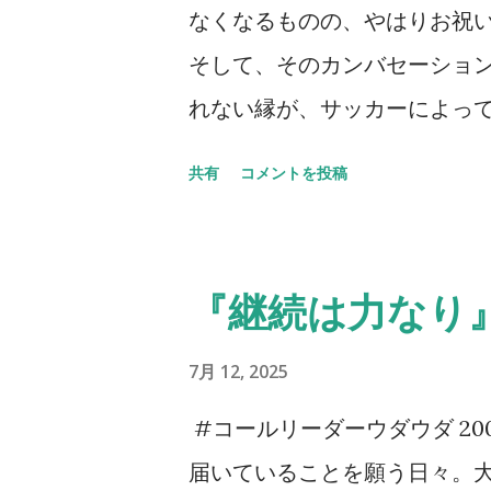
なくなるものの、やはりお祝
そして、そのカンバセーショ
れない縁が、サッカーによって
うことを聞かなくなってはい
共有
コメントを投稿
たいと思うし、多くの方とお
くなっているのは事実だ。そ
拠とも言えるし、そうでもない
『継続は力なり
り少し足を伸ばしたわけだ。
ものすごい数のセレッソ大阪
7月 12, 2025
当たり前だ。勿論ご家族の方
#コールリーダーウダウダ 2
ていなかった。 身内以外のサ
届いていることを願う日々。