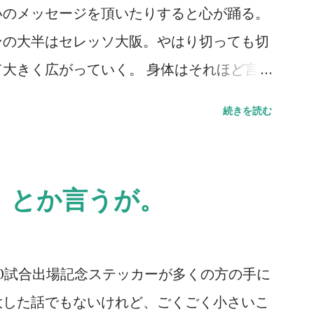
いのメッセージを頂いたりすると心が踊る。
ンの大半はセレッソ大阪。やはり切っても切
大きく広がっていく。 身体はそれほど言
るものの、それでも多くのところも顔を出し
続きを読む
会いしたいという思いが歳を重ねるごとに強
れだけ「死」というものと向き合っている証
。 小樽へ行ってきた。札幌に行く用があ
』とか言うが。
グラウンドに着いた瞬間に我が目を疑った。
サポーターがいたのだから当たり前と言えば
が多いとは思うが、こんなにいるとは想像し
00試合出場記念ステッカーが多くの方の手に
ポーターが単独で行けるかというと厳しい
大した話でもないけれど、ごくごく小さいこ