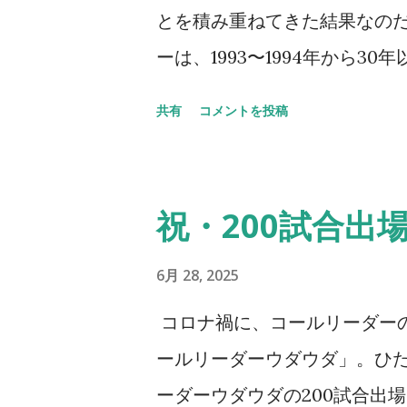
面もあるだろうが、その中で
とを積み重ねてきた結果なのだ
阪のサポーターの歴史はこの
ーは、1993〜1994年から
以上に感激してしまう。アカ
っとやそっとじゃ崩れない。セ
共有
コメントを投稿
それだけがすべてじゃないの
してきた。 その、言葉では表
力ある応援ができるとかだけ
スでは出しているつもりなの
を考える機会としてアカデミー
そ、今、ここにいる意味なども
祝・200試合出
年後のクラブはきっと彼らが支
をSNSでアップしてくれてい
ある。プレゼントを求めるよりも
ことや、やり続けてきたこと
6月 28, 2025
片隅に「 朝、目覚めたら、そ
解をしているつもりだ。 だけ
コロナ禍に、コールリーダー
ることのほうが本当に嬉しく
のだなとも思えて、人間的な
ールリーダーウダウダ」。ひ
いくのが役目だと、自負だけは心にある
こまで大きくなり、そしてここ
ーダーウダウダの200試合出場