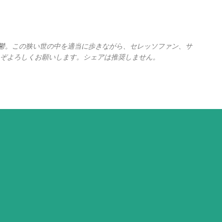
スキップしてメイン コンテンツに移動
の憂鬱。この狭い世の中を適当に歩きながら、セレッソファン、サ
ぞよろしくお願いします。シェアは推奨しません。
。