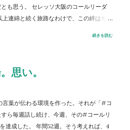
もサポートに向かう方々はいる。セレッソ大
とも思う。 セレッソ大阪のコールリーダ
ようにして続いていっていることに、誕生日
30年以上連綿と続く旅路なわけで、この絆はちょ
デミーの監督に言われた一言を思い出す。
レッソ大阪は、Jリーグはそうやって成長
続きを読む
も真実。だが、綺麗なコレオを作るとか、迫
現しにくい、人間的なつながりを、スペー
ではない、「サポーターとは一体何なのか」
だが伝わっていれば嬉しいところ。だからこ
と触れ合ってほしいと切に願う。5年後10
意義もあるのだろう。 ステッカーの画像
場。思い。
える。そのサポートを。 今日は誕生日で
るのを見る。ふと胸が熱くなる。やってきた
、セレッソ大阪に関わる方々のKindleの
の全てが、正しいものではないことも重々理
こにセレッソライフが。 」を置いてくださ
どそれらは、決して間違ってもいなかった
の言葉が伝わる環境を作った。それが「#コ
思える。今も昔も次世代のために手を打って
つながりに感謝してしまう日々。その輪がこ
たすら毎週話し続け、今週、その#コールリ
。 NEVER STOP,NEVER GIVE UP
からも更に大きくなっていくはずだ。 だ
を達成した。 年間52週。そう考えれば、4