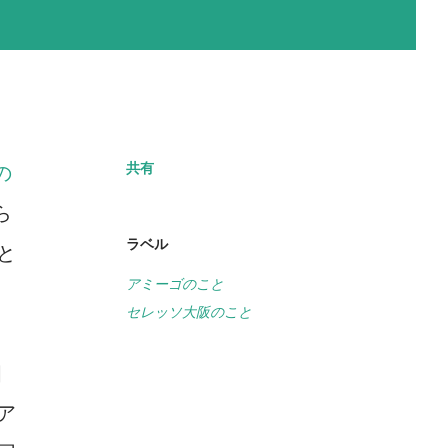
共有
の
ら
ラベル
と
アミーゴのこと
セレッソ大阪のこと
個
ア