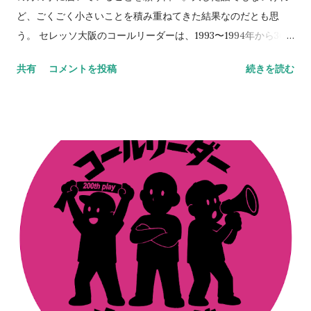
ッソライフが。 」を置いてくださることのほうが本当に嬉しく
ど、ごくごく小さいことを積み重ねてきた結果なのだとも思
思える。今も昔も次世代のために手を打っていくのが役目だ
う。 セレッソ大阪のコールリーダーは、1993〜1994年から30
と、自負だけは心にある。 NEVER STOP,NEVER GIVE UP
年以上連綿と続く旅路なわけで、この絆はちょっとやそっとじ
共有
コメントを投稿
続きを読む
ゃ崩れない。セレッソ大阪は、Jリーグはそうやって成長してき
た。 その、言葉では表現しにくい、人間的なつながりを、スペ
ースでは出しているつもりなのだが伝わっていれば嬉しいとこ
ろ。だからこそ、今、ここにいる意味なども意義もあるのだろ
う。 ステッカーの画像をSNSでアップしてくれているのを見
る。ふと胸が熱くなる。やってきたことや、やり続けてきたこ
との全てが、正しいものではないことも重々理解をしているつ
もりだ。 だけどそれらは、決して間違ってもいなかったのだな
とも思えて、人間的なつながりに感謝してしまう日々。その輪
がここまで大きくなり、そしてここからも更に大きくなってい
くはずだ。 だから、続けられるだけ続けよう。昔ある人に言わ
れた言葉。「『継続は力なり』とか言うがあれは嘘や。ほんま
は『共に継続する仲間がいることは力なり』なんや」。これ、