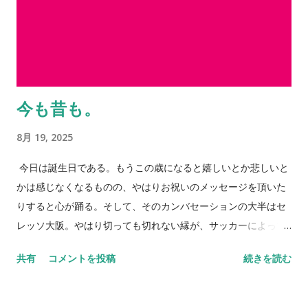
今も昔も。
8月 19, 2025
今日は誕生日である。もうこの歳になると嬉しいとか悲しいと
かは感じなくなるものの、やはりお祝いのメッセージを頂いた
りすると心が踊る。そして、そのカンバセーションの大半はセ
レッソ大阪。やはり切っても切れない縁が、サッカーによって
大きく広がっていく。 身体はそれほど言うことを聞かなくなっ
共有
コメントを投稿
続きを読む
てはいるものの、それでも多くのところも顔を出したいと思う
し、多くの方とお会いしたいという思いが歳を重ねるごとに強
くなっているのは事実だ。それだけ「死」というものと向き合