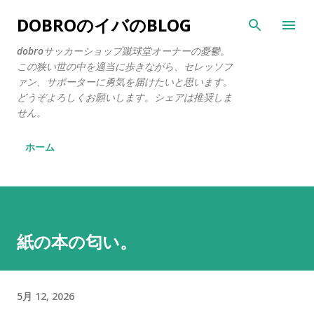
スキップしてメイン コンテンツに移動
DOBROのイバのBLOG
dobroサッカーショップ蹴球堂オーナーの憂鬱。
この狭い世の中を適当に歩きながら、セレッソフ
ァン、サポーターに勇気を届けたいと思います。
どうぞよろしくお願いします。シェアは推奨しま
せん。
ホーム
紙の本の匂い。
5月 12, 2026