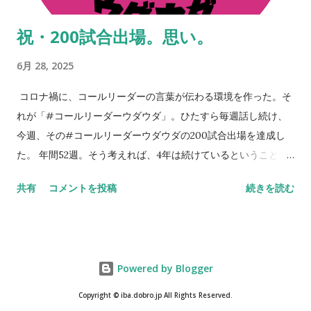
まさに本質。 ※ステッカーはイバのところにも若干あるので、
祝・200試合出場。思い。
もし手に入らなかった方は、スタジアムやお店などで見かけた
ときに声をかけてください。人と人のつながりから何かが始ま
6月 28, 2025
りますよね。 NEVER STOP,NEVER GIVE UP
コロナ禍に、コールリーダーの言葉が伝わる環境を作った。そ
れが「#コールリーダーウダウダ」。ひたすら毎週話し続け、
今週、その#コールリーダーウダウダの200試合出場を達成し
た。 年間52週。そう考えれば、4年は続けているということ。
今週のコールリーダーウダウダでも話したが、コロナ禍を忘れ
共有
コメントを投稿
続きを読む
つつある。いや、忘れてはいけない。決して忘れてはいけない
のだ。 だから話し続ける。継続は力。継続は愛。そんなことを
思い浮かべてしまう。時代は変わる。でも変わらないのは、人
の心、サッカー。そして、なによりも大きいセレッソ大阪への
Powered by Blogger
思い。 「#コールリーダーウダウダ」をやっているとよくわか
る。セレッソ大阪のコールリーダーは、多くのものが継承され
Copyright © iba.dobro.jp All Rights Reserved.
ている。実に30年以上に渡って、様々な思いがつながっている