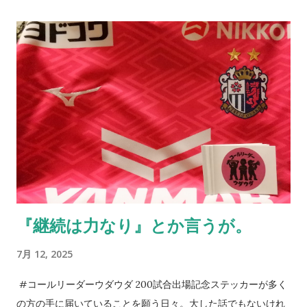
っている証拠とも言えるし、そうでもない。 小樽へ行ってき
た。札幌に行く用があり少し足を伸ばしたわけだ。グラウンド
に着いた瞬間に我が目を疑った。ものすごい数のセレッソ大阪
サポーターがいたのだから当たり前と言えば当たり前だ。勿論
ご家族の方が多いとは思うが、こんなにいるとは想像していな
かった。 身内以外のサポーターが単独で行けるかというと厳し
い面もあるだろうが、その中でもサポートに向かう方々はい
る。セレッソ大阪のサポーターの歴史はこのようにして続いて
いっていることに、誕生日以上に感激してしまう。アカデミー
の監督に言われた一言を思い出す。 それだけがすべてじゃない
のも真実。だが、綺麗なコレオを作るとか、迫力ある応援がで
『継続は力なり』とか言うが。
きるとかだけではない、「サポーターとは一体何なのか」を考
える機会としてアカデミーと触れ合ってほしいと切に願う。5年
7月 12, 2025
後10年後のクラブはきっと彼らが支える。そのサポートを。 今
日は誕生日である。プレゼントを求めるよりも、セレッソ大阪
#コールリーダーウダウダ 200試合出場記念ステッカーが多く
に関わる方々のKindleの片隅に「 朝、目覚めたら、そこにセレ
の方の手に届いていることを願う日々。大した話でもないけれ