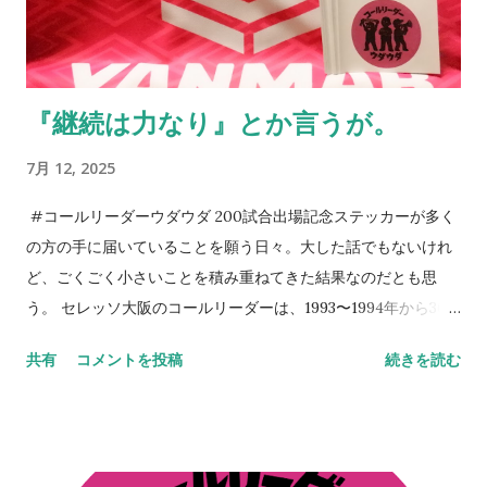
いっていることに、誕生日以上に感激してしまう。アカデミー
の監督に言われた一言を思い出す。 それだけがすべてじゃない
のも真実。だが、綺麗なコレオを作るとか、迫力ある応援がで
『継続は力なり』とか言うが。
きるとかだけではない、「サポーターとは一体何なのか」を考
える機会としてアカデミーと触れ合ってほしいと切に願う。5年
7月 12, 2025
後10年後のクラブはきっと彼らが支える。そのサポートを。 今
日は誕生日である。プレゼントを求めるよりも、セレッソ大阪
#コールリーダーウダウダ 200試合出場記念ステッカーが多く
に関わる方々のKindleの片隅に「 朝、目覚めたら、そこにセレ
の方の手に届いていることを願う日々。大した話でもないけれ
ッソライフが。 」を置いてくださることのほうが本当に嬉しく
ど、ごくごく小さいことを積み重ねてきた結果なのだとも思
思える。今も昔も次世代のために手を打っていくのが役目だ
う。 セレッソ大阪のコールリーダーは、1993〜1994年から30
と、自負だけは心にある。 NEVER STOP,NEVER GIVE UP
年以上連綿と続く旅路なわけで、この絆はちょっとやそっとじ
共有
コメントを投稿
続きを読む
ゃ崩れない。セレッソ大阪は、Jリーグはそうやって成長してき
た。 その、言葉では表現しにくい、人間的なつながりを、スペ
ースでは出しているつもりなのだが伝わっていれば嬉しいとこ
ろ。だからこそ、今、ここにいる意味なども意義もあるのだろ