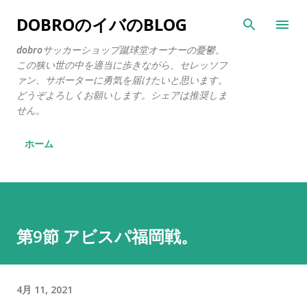
スキップしてメイン コンテンツに移動
DOBROのイバのBLOG
dobroサッカーショップ蹴球堂オーナーの憂鬱。
この狭い世の中を適当に歩きながら、セレッソフ
ァン、サポーターに勇気を届けたいと思います。
どうぞよろしくお願いします。シェアは推奨しま
せん。
ホーム
第9節 アビスパ福岡戦。
4月 11, 2021