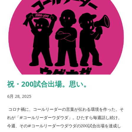
う。 ステッカーの画像をSNSでアップしてくれているのを見
る。ふと胸が熱くなる。やってきたことや、やり続けてきたこ
との全てが、正しいものではないことも重々理解をしているつ
もりだ。 だけどそれらは、決して間違ってもいなかったのだな
とも思えて、人間的なつながりに感謝してしまう日々。その輪
がここまで大きくなり、そしてここからも更に大きくなってい
くはずだ。 だから、続けられるだけ続けよう。昔ある人に言わ
れた言葉。「『継続は力なり』とか言うがあれは嘘や。ほんま
は『共に継続する仲間がいることは力なり』なんや」。これ、
まさに本質。 ※ステッカーはイバのところにも若干あるので、
祝・200試合出場。思い。
もし手に入らなかった方は、スタジアムやお店などで見かけた
ときに声をかけてください。人と人のつながりから何かが始ま
6月 28, 2025
りますよね。 NEVER STOP,NEVER GIVE UP
コロナ禍に、コールリーダーの言葉が伝わる環境を作った。そ
れが「#コールリーダーウダウダ」。ひたすら毎週話し続け、
今週、その#コールリーダーウダウダの200試合出場を達成し