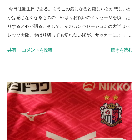
今日は誕生日である。もうこの歳になると嬉しいとか悲しいと
かは感じなくなるものの、やはりお祝いのメッセージを頂いた
りすると心が踊る。そして、そのカンバセーションの大半はセ
レッソ大阪。やはり切っても切れない縁が、サッカーによって
大きく広がっていく。 身体はそれほど言うことを聞かなくなっ
共有
コメントを投稿
続きを読む
てはいるものの、それでも多くのところも顔を出したいと思う
し、多くの方とお会いしたいという思いが歳を重ねるごとに強
くなっているのは事実だ。それだけ「死」というものと向き合
っている証拠とも言えるし、そうでもない。 小樽へ行ってき
た。札幌に行く用があり少し足を伸ばしたわけだ。グラウンド
に着いた瞬間に我が目を疑った。ものすごい数のセレッソ大阪
サポーターがいたのだから当たり前と言えば当たり前だ。勿論
ご家族の方が多いとは思うが、こんなにいるとは想像していな
かった。 身内以外のサポーターが単独で行けるかというと厳し
い面もあるだろうが、その中でもサポートに向かう方々はい
る。セレッソ大阪のサポーターの歴史はこのようにして続いて