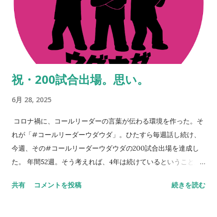
がここまで大きくなり、そしてここからも更に大きくなってい
くはずだ。 だから、続けられるだけ続けよう。昔ある人に言わ
れた言葉。「『継続は力なり』とか言うがあれは嘘や。ほんま
は『共に継続する仲間がいることは力なり』なんや」。これ、
まさに本質。 ※ステッカーはイバのところにも若干あるので、
祝・200試合出場。思い。
もし手に入らなかった方は、スタジアムやお店などで見かけた
ときに声をかけてください。人と人のつながりから何かが始ま
6月 28, 2025
りますよね。 NEVER STOP,NEVER GIVE UP
コロナ禍に、コールリーダーの言葉が伝わる環境を作った。そ
れが「#コールリーダーウダウダ」。ひたすら毎週話し続け、
今週、その#コールリーダーウダウダの200試合出場を達成し
た。 年間52週。そう考えれば、4年は続けているということ。
今週のコールリーダーウダウダでも話したが、コロナ禍を忘れ
共有
コメントを投稿
続きを読む
つつある。いや、忘れてはいけない。決して忘れてはいけない
のだ。 だから話し続ける。継続は力。継続は愛。そんなことを
思い浮かべてしまう。時代は変わる。でも変わらないのは、人