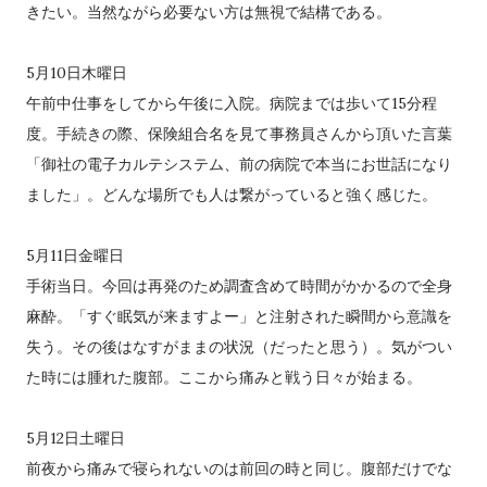
きたい。当然ながら必要ない方は無視で結構である。
5月10日木曜日
午前中仕事をしてから午後に入院。病院までは歩いて15分程
度。手続きの際、保険組合名を見て事務員さんから頂いた言葉
「御社の電子カルテシステム、前の病院で本当にお世話になり
ました」。どんな場所でも人は繋がっていると強く感じた。
5月11日金曜日
手術当日。今回は再発のため調査含めて時間がかかるので全身
麻酔。「すぐ眠気が来ますよー」と注射された瞬間から意識を
失う。その後はなすがままの状況（だったと思う）。気がつい
た時には腫れた腹部。ここから痛みと戦う日々が始まる。
5月12日土曜日
前夜から痛みで寝られないのは前回の時と同じ。腹部だけでな