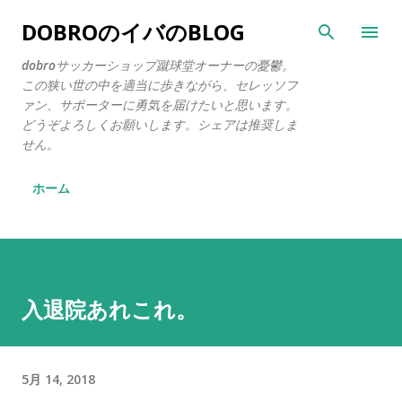
スキップしてメイン コンテンツに移動
DOBROのイバのBLOG
dobroサッカーショップ蹴球堂オーナーの憂鬱。
この狭い世の中を適当に歩きながら、セレッソフ
ァン、サポーターに勇気を届けたいと思います。
どうぞよろしくお願いします。シェアは推奨しま
せん。
ホーム
入退院あれこれ。
5月 14, 2018