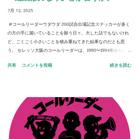
える機会としてアカデミーと触れ合ってほしいと切に願う。5年
7月 12, 2025
後10年後のクラブはきっと彼らが支える。そのサポートを。 今
日は誕生日である。プレゼントを求めるよりも、セレッソ大阪
#コールリーダーウダウダ 200試合出場記念ステッカーが多く
に関わる方々のKindleの片隅に「 朝、目覚めたら、そこにセレ
の方の手に届いていることを願う日々。大した話でもないけれ
ッソライフが。 」を置いてくださることのほうが本当に嬉しく
ど、ごくごく小さいことを積み重ねてきた結果なのだとも思
思える。今も昔も次世代のために手を打っていくのが役目だ
う。 セレッソ大阪のコールリーダーは、1993〜1994年から30
と、自負だけは心にある。 NEVER STOP,NEVER GIVE UP
年以上連綿と続く旅路なわけで、この絆はちょっとやそっとじ
共有
コメントを投稿
続きを読む
ゃ崩れない。セレッソ大阪は、Jリーグはそうやって成長してき
た。 その、言葉では表現しにくい、人間的なつながりを、スペ
ースでは出しているつもりなのだが伝わっていれば嬉しいとこ
ろ。だからこそ、今、ここにいる意味なども意義もあるのだろ
う。 ステッカーの画像をSNSでアップしてくれているのを見
る。ふと胸が熱くなる。やってきたことや、やり続けてきたこ
との全てが、正しいものではないことも重々理解をしているつ
もりだ。 だけどそれらは、決して間違ってもいなかったのだな
とも思えて、人間的なつながりに感謝してしまう日々。その輪