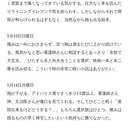
く背面まで痛くなってきている気がする。仕方なく本を読んだ
りウイニングイレブンで気を紛らわす。しかしながらそれで局
部が和らげられるはずもなく、当然ながら熱も出る始末。
5月13日日曜日
痛みは一向におさまらず、且つ熱は測るたびに上がり続けてい
る。風邪かなと思い看護師さんに相談するとあっさり「氷枕で
大丈夫」。ひたすら氷と向き合うことを選択。映画一本と本二
冊を読み切る。こういう時の非常に軽い小説はありがたい。
5月14日月曜日
熱が下がる。アドバイス通りすっきり1.5度以上。看護師さん
神。主治医さんが傷口を見てくれる。そしてひとこと軽く「退
院出来るけどどうする？」。もちろん選択肢はひとつ。痛みは
残るものの早く帰宅したいという気持ちに勝てなかった。