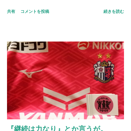
大きく広がっていく。 身体はそれほど言うことを聞かなくなっ
共有
コメントを投稿
続きを読む
てはいるものの、それでも多くのところも顔を出したいと思う
し、多くの方とお会いしたいという思いが歳を重ねるごとに強
くなっているのは事実だ。それだけ「死」というものと向き合
っている証拠とも言えるし、そうでもない。 小樽へ行ってき
た。札幌に行く用があり少し足を伸ばしたわけだ。グラウンド
に着いた瞬間に我が目を疑った。ものすごい数のセレッソ大阪
サポーターがいたのだから当たり前と言えば当たり前だ。勿論
ご家族の方が多いとは思うが、こんなにいるとは想像していな
かった。 身内以外のサポーターが単独で行けるかというと厳し
い面もあるだろうが、その中でもサポートに向かう方々はい
る。セレッソ大阪のサポーターの歴史はこのようにして続いて
いっていることに、誕生日以上に感激してしまう。アカデミー
の監督に言われた一言を思い出す。 それだけがすべてじゃない
のも真実。だが、綺麗なコレオを作るとか、迫力ある応援がで
『継続は力なり』とか言うが。
きるとかだけではない、「サポーターとは一体何なのか」を考