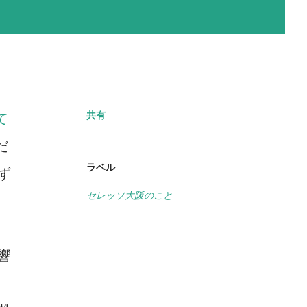
共有
て
だ
ラベル
ず
セレッソ大阪のこと
響