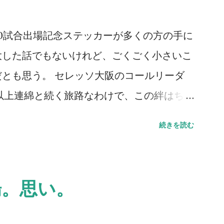
サポーターがいたのだから当たり前と言えば
が多いとは思うが、こんなにいるとは想像し
00試合出場記念ステッカーが多くの方の手に
ポーターが単独で行けるかというと厳しい
大した話でもないけれど、ごくごく小さいこ
もサポートに向かう方々はいる。セレッソ大
とも思う。 セレッソ大阪のコールリーダ
ようにして続いていっていることに、誕生日
30年以上連綿と続く旅路なわけで、この絆はちょ
デミーの監督に言われた一言を思い出す。
レッソ大阪は、Jリーグはそうやって成長
続きを読む
も真実。だが、綺麗なコレオを作るとか、迫
現しにくい、人間的なつながりを、スペー
ではない、「サポーターとは一体何なのか」
だが伝わっていれば嬉しいところ。だからこ
と触れ合ってほしいと切に願う。5年後10
意義もあるのだろう。 ステッカーの画像
場。思い。
える。そのサポートを。 今日は誕生日で
るのを見る。ふと胸が熱くなる。やってきた
、セレッソ大阪に関わる方々のKindleの
の全てが、正しいものではないことも重々理