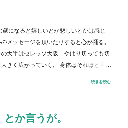
の歳になると嬉しいとか悲しいとかは感じ
いのメッセージを頂いたりすると心が踊る。
ンの大半はセレッソ大阪。やはり切っても切
大きく広がっていく。 身体はそれほど言
るものの、それでも多くのところも顔を出し
続きを読む
会いしたいという思いが歳を重ねるごとに強
れだけ「死」というものと向き合っている証
。 小樽へ行ってきた。札幌に行く用があ
』とか言うが。
グラウンドに着いた瞬間に我が目を疑った。