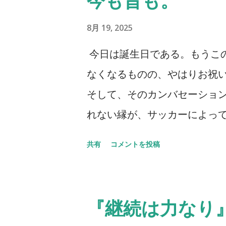
今も昔も。
8月 19, 2025
今日は誕生日である。もうこ
なくなるものの、やはりお祝
そして、そのカンバセーショ
れない縁が、サッカーによって
うことを聞かなくなってはい
共有
コメントを投稿
たいと思うし、多くの方とお
くなっているのは事実だ。そ
拠とも言えるし、そうでもない
『継続は力なり
り少し足を伸ばしたわけだ。