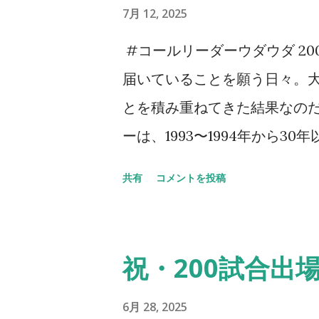
ものすごい数のセレッソ大阪
7月 12, 2025
当たり前だ。勿論ご家族の方
#コールリーダーウダウダ 2
ていなかった。 身内以外のサ
届いていることを願う日々。
面もあるだろうが、その中で
とを積み重ねてきた結果なのだ
阪のサポーターの歴史はこの
ーは、1993〜1994年から
以上に感激してしまう。アカ
っとやそっとじゃ崩れない。セ
共有
コメントを投稿
それだけがすべてじゃないの
してきた。 その、言葉では表
力ある応援ができるとかだけ
スでは出しているつもりなの
を考える機会としてアカデミー
そ、今、ここにいる意味なども
祝・200試合出
年後のクラブはきっと彼らが支
をSNSでアップしてくれてい
ある。プレゼントを求めるよりも
ことや、やり続けてきたこと
6月 28, 2025