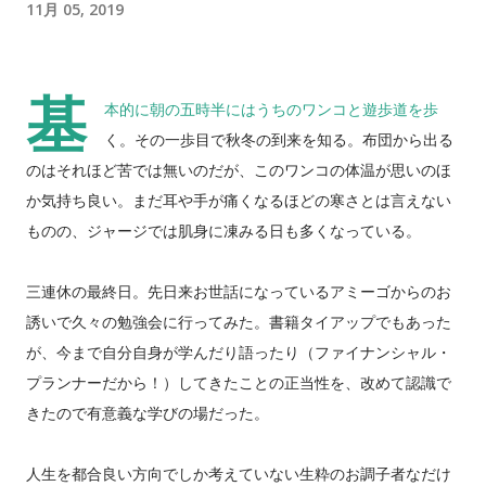
11月 05, 2019
基
本的に朝の五時半にはうちのワンコと遊歩道を歩
く。その一歩目で秋冬の到来を知る。布団から出る
のはそれほど苦では無いのだが、このワンコの体温が思いのほ
か気持ち良い。まだ耳や手が痛くなるほどの寒さとは言えない
ものの、ジャージでは肌身に凍みる日も多くなっている。
三連休の最終日。先日来お世話になっているアミーゴからのお
誘いで久々の勉強会に行ってみた。書籍タイアップでもあった
が、今まで自分自身が学んだり語ったり（ファイナンシャル・
プランナーだから！）してきたことの正当性を、改めて認識で
きたので有意義な学びの場だった。
人生を都合良い方向でしか考えていない生粋のお調子者なだけ