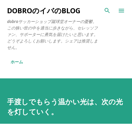
スキップしてメイン コンテンツに移動
DOBROのイバのBLOG
dobroサッカーショップ蹴球堂オーナーの憂鬱。
この狭い世の中を適当に歩きながら、セレッソフ
ァン、サポーターに勇気を届けたいと思います。
どうぞよろしくお願いします。シェアは推奨しま
せん。
ホーム
手渡しでもらう温かい光は、次の光
を灯していく。