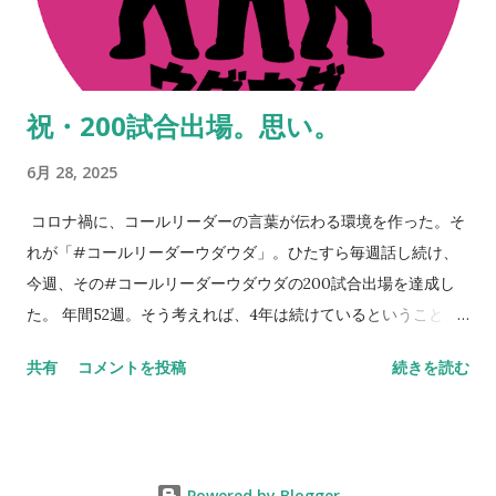
くはずだ。 だから、続けられるだけ続けよう。昔ある人に言わ
れた言葉。「『継続は力なり』とか言うがあれは嘘や。ほんま
は『共に継続する仲間がいることは力なり』なんや」。これ、
まさに本質。 ※ステッカーはイバのところにも若干あるので、
祝・200試合出場。思い。
もし手に入らなかった方は、スタジアムやお店などで見かけた
ときに声をかけてください。人と人のつながりから何かが始ま
6月 28, 2025
りますよね。 NEVER STOP,NEVER GIVE UP
コロナ禍に、コールリーダーの言葉が伝わる環境を作った。そ
れが「#コールリーダーウダウダ」。ひたすら毎週話し続け、
今週、その#コールリーダーウダウダの200試合出場を達成し
た。 年間52週。そう考えれば、4年は続けているということ。
今週のコールリーダーウダウダでも話したが、コロナ禍を忘れ
共有
コメントを投稿
続きを読む
つつある。いや、忘れてはいけない。決して忘れてはいけない
のだ。 だから話し続ける。継続は力。継続は愛。そんなことを
思い浮かべてしまう。時代は変わる。でも変わらないのは、人
の心、サッカー。そして、なによりも大きいセレッソ大阪への
Powered by Blogger