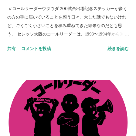
日は誕生日である。プレゼントを求めるよりも、セレッソ大阪
#コールリーダーウダウダ 200試合出場記念ステッカーが多く
に関わる方々のKindleの片隅に「 朝、目覚めたら、そこにセレ
の方の手に届いていることを願う日々。大した話でもないけれ
ッソライフが。 」を置いてくださることのほうが本当に嬉しく
ど、ごくごく小さいことを積み重ねてきた結果なのだとも思
思える。今も昔も次世代のために手を打っていくのが役目だ
う。 セレッソ大阪のコールリーダーは、1993〜1994年から30
と、自負だけは心にある。 NEVER STOP,NEVER GIVE UP
年以上連綿と続く旅路なわけで、この絆はちょっとやそっとじ
共有
コメントを投稿
続きを読む
ゃ崩れない。セレッソ大阪は、Jリーグはそうやって成長してき
た。 その、言葉では表現しにくい、人間的なつながりを、スペ
ースでは出しているつもりなのだが伝わっていれば嬉しいとこ
ろ。だからこそ、今、ここにいる意味なども意義もあるのだろ
う。 ステッカーの画像をSNSでアップしてくれているのを見
る。ふと胸が熱くなる。やってきたことや、やり続けてきたこ
との全てが、正しいものではないことも重々理解をしているつ
もりだ。 だけどそれらは、決して間違ってもいなかったのだな
とも思えて、人間的なつながりに感謝してしまう日々。その輪
がここまで大きくなり、そしてここからも更に大きくなってい