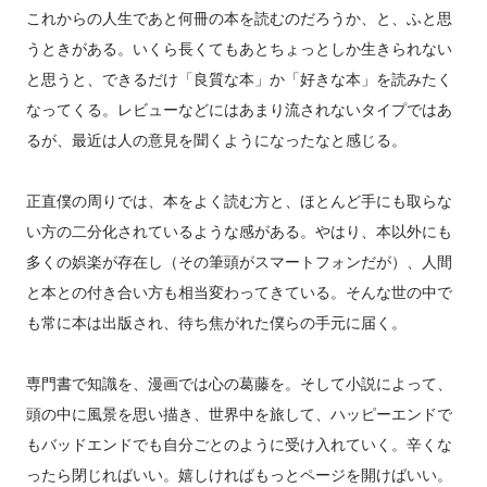
これからの人生であと何冊の本を読むのだろうか、と、ふと思
うときがある。いくら長くてもあとちょっとしか生きられない
と思うと、できるだけ「良質な本」か「好きな本」を読みたく
なってくる。レビューなどにはあまり流されないタイプではあ
るが、最近は人の意見を聞くようになったなと感じる。
正直僕の周りでは、本をよく読む方と、ほとんど手にも取らな
い方の二分化されているような感がある。やはり、本以外にも
多くの娯楽が存在し（その筆頭がスマートフォンだが）、人間
と本との付き合い方も相当変わってきている。そんな世の中で
も常に本は出版され、待ち焦がれた僕らの手元に届く。
専門書で知識を、漫画では心の葛藤を。そして小説によって、
頭の中に風景を思い描き、世界中を旅して、ハッピーエンドで
もバッドエンドでも自分ごとのように受け入れていく。辛くな
ったら閉じればいい。嬉しければもっとページを開けばいい。