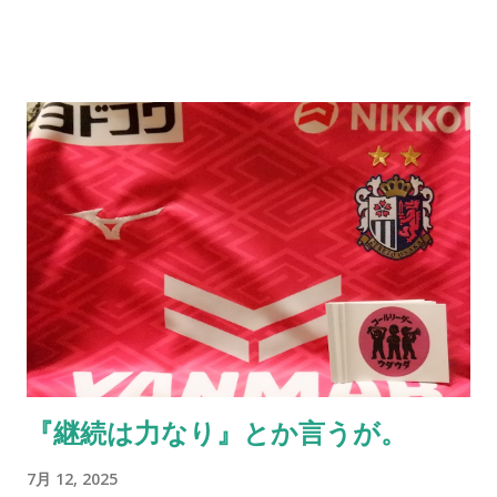
し、多くの方とお会いしたいという思いが歳を重ねるごとに強
くなっているのは事実だ。それだけ「死」というものと向き合
っている証拠とも言えるし、そうでもない。 小樽へ行ってき
た。札幌に行く用があり少し足を伸ばしたわけだ。グラウンド
に着いた瞬間に我が目を疑った。ものすごい数のセレッソ大阪
サポーターがいたのだから当たり前と言えば当たり前だ。勿論
ご家族の方が多いとは思うが、こんなにいるとは想像していな
かった。 身内以外のサポーターが単独で行けるかというと厳し
い面もあるだろうが、その中でもサポートに向かう方々はい
る。セレッソ大阪のサポーターの歴史はこのようにして続いて
いっていることに、誕生日以上に感激してしまう。アカデミー
の監督に言われた一言を思い出す。 それだけがすべてじゃない
のも真実。だが、綺麗なコレオを作るとか、迫力ある応援がで
『継続は力なり』とか言うが。
きるとかだけではない、「サポーターとは一体何なのか」を考
える機会としてアカデミーと触れ合ってほしいと切に願う。5年
7月 12, 2025
後10年後のクラブはきっと彼らが支える。そのサポートを。 今