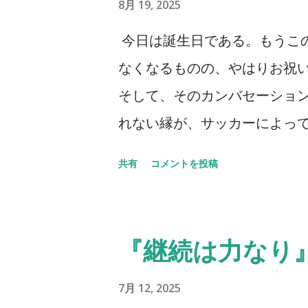
8月 19, 2025
今日は誕生日である。もうこ
なくなるものの、やはりお祝
そして、そのカンバセーショ
れない縁が、サッカーによって
うことを聞かなくなってはい
共有
コメントを投稿
たいと思うし、多くの方とお
くなっているのは事実だ。そ
拠とも言えるし、そうでもない
『継続は力なり
り少し足を伸ばしたわけだ。
ものすごい数のセレッソ大阪
7月 12, 2025