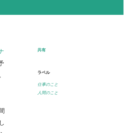
共有
ナ
予
ラベル
。
仕事のこと
人間のこと
間
し