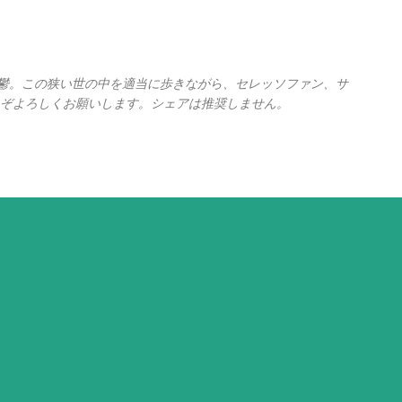
スキップしてメイン コンテンツに移動
の憂鬱。この狭い世の中を適当に歩きながら、セレッソファン、サ
ぞよろしくお願いします。シェアは推奨しません。
。