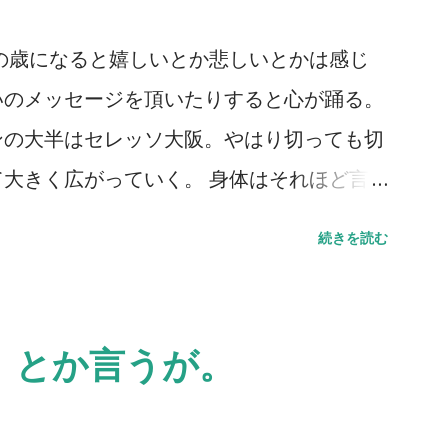
の歳になると嬉しいとか悲しいとかは感じ
いのメッセージを頂いたりすると心が踊る。
ンの大半はセレッソ大阪。やはり切っても切
大きく広がっていく。 身体はそれほど言
るものの、それでも多くのところも顔を出し
続きを読む
会いしたいという思いが歳を重ねるごとに強
れだけ「死」というものと向き合っている証
。 小樽へ行ってきた。札幌に行く用があ
』とか言うが。
グラウンドに着いた瞬間に我が目を疑った。
サポーターがいたのだから当たり前と言えば