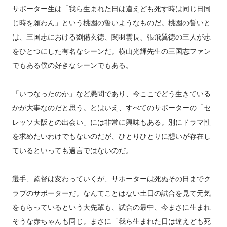
サポーター生は「我ら生まれた日は違えども死す時は同じ日同
じ時を願わん」という桃園の誓いようなものだ。桃園の誓いと
は、三国志における劉備玄徳、関羽雲長、張飛翼徳の三人が志
をひとつにした有名なシーンだ。横山光輝先生の三国志ファン
でもある僕の好きなシーンでもある。
「いつなったのか」など愚問であり、今ここでどう生きている
かが大事なのだと思う。とはいえ、すべてのサポーターの「セ
レッソ大阪との出会い」には非常に興味もある。別にドラマ性
を求めたいわけでもないのだが、ひとりひとりに想いが存在し
ているといっても過言ではないのだ。
選手、監督は変わっていくが、サポーターは死ぬその日までク
ラブのサポーターだ。なんてことはない土日の試合を見て元気
をもらっているという大先輩も、試合の最中、今まさに生まれ
そうな赤ちゃんも同じ。まさに「我ら生まれた日は違えども死