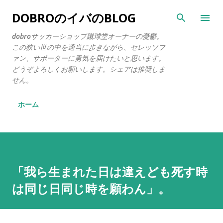
スキップしてメイン コンテンツに移動
DOBROのイバのBLOG
dobroサッカーショップ蹴球堂オーナーの憂鬱。
この狭い世の中を適当に歩きながら、セレッソフ
ァン、サポーターに勇気を届けたいと思います。
どうぞよろしくお願いします。シェアは推奨しま
せん。
ホーム
「我ら生まれた日は違えども死す時
は同じ日同じ時を願わん」。