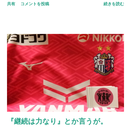
共有
コメントを投稿
続きを読む
てはいるものの、それでも多くのところも顔を出したいと思う
し、多くの方とお会いしたいという思いが歳を重ねるごとに強
くなっているのは事実だ。それだけ「死」というものと向き合
っている証拠とも言えるし、そうでもない。 小樽へ行ってき
た。札幌に行く用があり少し足を伸ばしたわけだ。グラウンド
に着いた瞬間に我が目を疑った。ものすごい数のセレッソ大阪
サポーターがいたのだから当たり前と言えば当たり前だ。勿論
ご家族の方が多いとは思うが、こんなにいるとは想像していな
かった。 身内以外のサポーターが単独で行けるかというと厳し
い面もあるだろうが、その中でもサポートに向かう方々はい
る。セレッソ大阪のサポーターの歴史はこのようにして続いて
いっていることに、誕生日以上に感激してしまう。アカデミー
の監督に言われた一言を思い出す。 それだけがすべてじゃない
のも真実。だが、綺麗なコレオを作るとか、迫力ある応援がで
『継続は力なり』とか言うが。
きるとかだけではない、「サポーターとは一体何なのか」を考
える機会としてアカデミーと触れ合ってほしいと切に願う。5年