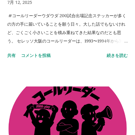
7月 12, 2025
後10年後のクラブはきっと彼らが支える。そのサポートを。 今
日は誕生日である。プレゼントを求めるよりも、セレッソ大阪
#コールリーダーウダウダ 200試合出場記念ステッカーが多く
に関わる方々のKindleの片隅に「 朝、目覚めたら、そこにセレ
の方の手に届いていることを願う日々。大した話でもないけれ
ッソライフが。 」を置いてくださることのほうが本当に嬉しく
ど、ごくごく小さいことを積み重ねてきた結果なのだとも思
思える。今も昔も次世代のために手を打っていくのが役目だ
う。 セレッソ大阪のコールリーダーは、1993〜1994年から30
と、自負だけは心にある。 NEVER STOP,NEVER GIVE UP
年以上連綿と続く旅路なわけで、この絆はちょっとやそっとじ
共有
コメントを投稿
続きを読む
ゃ崩れない。セレッソ大阪は、Jリーグはそうやって成長してき
た。 その、言葉では表現しにくい、人間的なつながりを、スペ
ースでは出しているつもりなのだが伝わっていれば嬉しいとこ
ろ。だからこそ、今、ここにいる意味なども意義もあるのだろ
う。 ステッカーの画像をSNSでアップしてくれているのを見
る。ふと胸が熱くなる。やってきたことや、やり続けてきたこ
との全てが、正しいものではないことも重々理解をしているつ
もりだ。 だけどそれらは、決して間違ってもいなかったのだな
とも思えて、人間的なつながりに感謝してしまう日々。その輪
がここまで大きくなり、そしてここからも更に大きくなってい