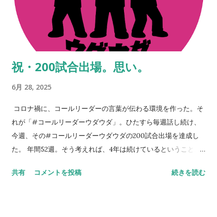
くはずだ。 だから、続けられるだけ続けよう。昔ある人に言わ
れた言葉。「『継続は力なり』とか言うがあれは嘘や。ほんま
は『共に継続する仲間がいることは力なり』なんや」。これ、
まさに本質。 ※ステッカーはイバのところにも若干あるので、
祝・200試合出場。思い。
もし手に入らなかった方は、スタジアムやお店などで見かけた
ときに声をかけてください。人と人のつながりから何かが始ま
6月 28, 2025
りますよね。 NEVER STOP,NEVER GIVE UP
コロナ禍に、コールリーダーの言葉が伝わる環境を作った。そ
れが「#コールリーダーウダウダ」。ひたすら毎週話し続け、
今週、その#コールリーダーウダウダの200試合出場を達成し
た。 年間52週。そう考えれば、4年は続けているということ。
今週のコールリーダーウダウダでも話したが、コロナ禍を忘れ
共有
コメントを投稿
続きを読む
つつある。いや、忘れてはいけない。決して忘れてはいけない
のだ。 だから話し続ける。継続は力。継続は愛。そんなことを
思い浮かべてしまう。時代は変わる。でも変わらないのは、人
の心、サッカー。そして、なによりも大きいセレッソ大阪への