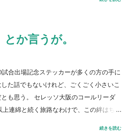
会いしたいという思いが歳を重ねるごとに強
れだけ「死」というものと向き合っている証
。 小樽へ行ってきた。札幌に行く用があ
』とか言うが。
グラウンドに着いた瞬間に我が目を疑った。
サポーターがいたのだから当たり前と言えば
が多いとは思うが、こんなにいるとは想像し
00試合出場記念ステッカーが多くの方の手に
ポーターが単独で行けるかというと厳しい
大した話でもないけれど、ごくごく小さいこ
もサポートに向かう方々はいる。セレッソ大
とも思う。 セレッソ大阪のコールリーダ
ようにして続いていっていることに、誕生日
30年以上連綿と続く旅路なわけで、この絆はちょ
デミーの監督に言われた一言を思い出す。
レッソ大阪は、Jリーグはそうやって成長
続きを読む
も真実。だが、綺麗なコレオを作るとか、迫
現しにくい、人間的なつながりを、スペー