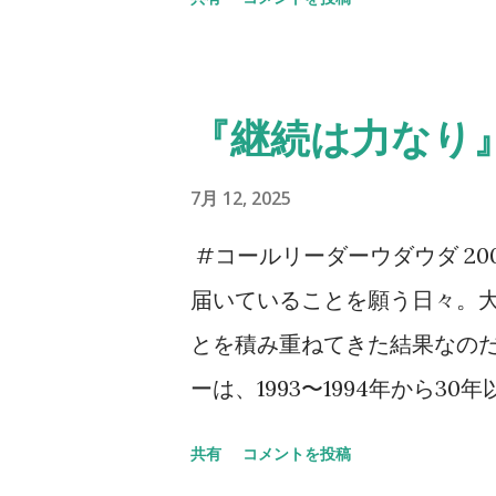
たいと思うし、多くの方とお
くなっているのは事実だ。そ
拠とも言えるし、そうでもない
『継続は力なり
り少し足を伸ばしたわけだ。
ものすごい数のセレッソ大阪
7月 12, 2025
当たり前だ。勿論ご家族の方
#コールリーダーウダウダ 2
ていなかった。 身内以外のサ
届いていることを願う日々。
面もあるだろうが、その中で
とを積み重ねてきた結果なのだ
阪のサポーターの歴史はこの
ーは、1993〜1994年から
以上に感激してしまう。アカ
っとやそっとじゃ崩れない。セ
共有
コメントを投稿
それだけがすべてじゃないの
してきた。 その、言葉では表