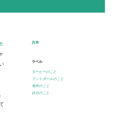
共有
モ
ャ
ラベル
い
ダービーのこと
フットボールのこと
海外のこと
自分のこと
。
て