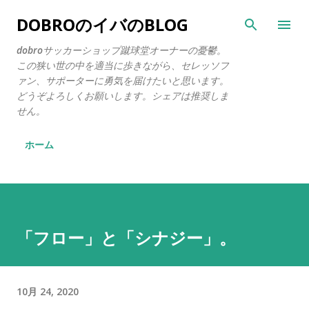
スキップしてメイン コンテンツに移動
DOBROのイバのBLOG
dobroサッカーショップ蹴球堂オーナーの憂鬱。
この狭い世の中を適当に歩きながら、セレッソフ
ァン、サポーターに勇気を届けたいと思います。
どうぞよろしくお願いします。シェアは推奨しま
せん。
ホーム
「フロー」と「シナジー」。
10月 24, 2020