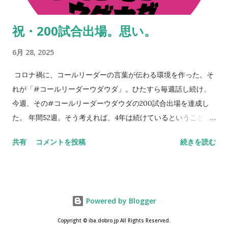
は『共に継続する仲間がいることは力なり』なんや」。これ、
まさに本質。 ※ステッカーはイバのところにも若干あるので、
祝・200試合出場。思い。
もし手に入らなかった方は、スタジアムやお店などで見かけた
ときに声をかけてください。人と人のつながりから何かが始ま
6月 28, 2025
りますよね。 NEVER STOP,NEVER GIVE UP
コロナ禍に、コールリーダーの言葉が伝わる環境を作った。そ
れが「#コールリーダーウダウダ」。ひたすら毎週話し続け、
今週、その#コールリーダーウダウダの200試合出場を達成し
た。 年間52週。そう考えれば、4年は続けているということ。
今週のコールリーダーウダウダでも話したが、コロナ禍を忘れ
共有
コメントを投稿
続きを読む
つつある。いや、忘れてはいけない。決して忘れてはいけない
のだ。 だから話し続ける。継続は力。継続は愛。そんなことを
思い浮かべてしまう。時代は変わる。でも変わらないのは、人
の心、サッカー。そして、なによりも大きいセレッソ大阪への
Powered by Blogger
思い。 「#コールリーダーウダウダ」をやっているとよくわか
る。セレッソ大阪のコールリーダーは、多くのものが継承され
Copyright © iba.dobro.jp All Rights Reserved.