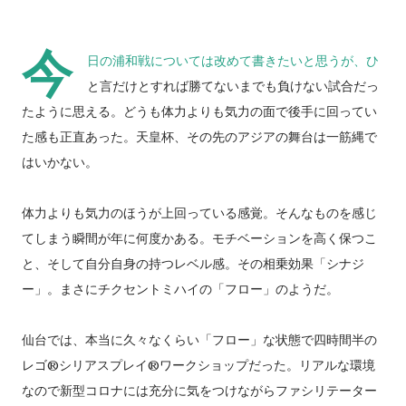
今
日の浦和戦については改めて書きたいと思うが、ひ
と言だけとすれば勝てないまでも負けない試合だっ
たように思える。どうも体力よりも気力の面で後手に回ってい
た感も正直あった。天皇杯、その先のアジアの舞台は一筋縄で
はいかない。
体力よりも気力のほうが上回っている感覚。そんなものを感じ
てしまう瞬間が年に何度かある。モチベーションを高く保つこ
と、そして自分自身の持つレベル感。その相乗効果「シナジ
ー」。まさにチクセントミハイの「フロー」のようだ。
仙台では、本当に久々なくらい「フロー」な状態で四時間半の
レゴ®︎シリアスプレイ®︎ワークショップだった。リアルな環境
なので新型コロナには充分に気をつけながらファシリテーター