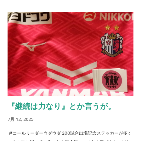
っている証拠とも言えるし、そうでもない。 小樽へ行ってき
た。札幌に行く用があり少し足を伸ばしたわけだ。グラウンド
に着いた瞬間に我が目を疑った。ものすごい数のセレッソ大阪
サポーターがいたのだから当たり前と言えば当たり前だ。勿論
ご家族の方が多いとは思うが、こんなにいるとは想像していな
かった。 身内以外のサポーターが単独で行けるかというと厳し
い面もあるだろうが、その中でもサポートに向かう方々はい
る。セレッソ大阪のサポーターの歴史はこのようにして続いて
いっていることに、誕生日以上に感激してしまう。アカデミー
の監督に言われた一言を思い出す。 それだけがすべてじゃない
のも真実。だが、綺麗なコレオを作るとか、迫力ある応援がで
『継続は力なり』とか言うが。
きるとかだけではない、「サポーターとは一体何なのか」を考
える機会としてアカデミーと触れ合ってほしいと切に願う。5年
7月 12, 2025
後10年後のクラブはきっと彼らが支える。そのサポートを。 今
日は誕生日である。プレゼントを求めるよりも、セレッソ大阪
#コールリーダーウダウダ 200試合出場記念ステッカーが多く
に関わる方々のKindleの片隅に「 朝、目覚めたら、そこにセレ