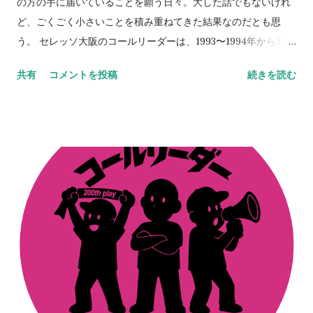
の方の手に届いていることを願う日々。大した話でもないけれ
ッソライフが。 」を置いてくださることのほうが本当に嬉しく
ど、ごくごく小さいことを積み重ねてきた結果なのだとも思
思える。今も昔も次世代のために手を打っていくのが役目だ
う。 セレッソ大阪のコールリーダーは、1993〜1994年から30
と、自負だけは心にある。 NEVER STOP,NEVER GIVE UP
年以上連綿と続く旅路なわけで、この絆はちょっとやそっとじ
共有
コメントを投稿
続きを読む
ゃ崩れない。セレッソ大阪は、Jリーグはそうやって成長してき
た。 その、言葉では表現しにくい、人間的なつながりを、スペ
ースでは出しているつもりなのだが伝わっていれば嬉しいとこ
ろ。だからこそ、今、ここにいる意味なども意義もあるのだろ
う。 ステッカーの画像をSNSでアップしてくれているのを見
る。ふと胸が熱くなる。やってきたことや、やり続けてきたこ
との全てが、正しいものではないことも重々理解をしているつ
もりだ。 だけどそれらは、決して間違ってもいなかったのだな
とも思えて、人間的なつながりに感謝してしまう日々。その輪
がここまで大きくなり、そしてここからも更に大きくなってい
くはずだ。 だから、続けられるだけ続けよう。昔ある人に言わ
れた言葉。「『継続は力なり』とか言うがあれは嘘や。ほんま