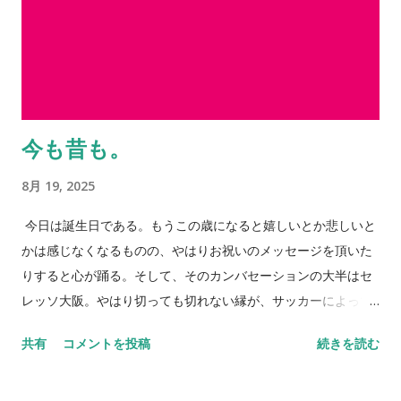
今も昔も。
8月 19, 2025
今日は誕生日である。もうこの歳になると嬉しいとか悲しいと
かは感じなくなるものの、やはりお祝いのメッセージを頂いた
りすると心が踊る。そして、そのカンバセーションの大半はセ
レッソ大阪。やはり切っても切れない縁が、サッカーによって
大きく広がっていく。 身体はそれほど言うことを聞かなくなっ
共有
コメントを投稿
続きを読む
てはいるものの、それでも多くのところも顔を出したいと思う
し、多くの方とお会いしたいという思いが歳を重ねるごとに強
くなっているのは事実だ。それだけ「死」というものと向き合