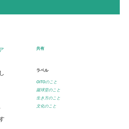
共有
ア
ラベル
し
OITOのこと
蹴球堂のこと
生き方のこと
文化のこと
い
す