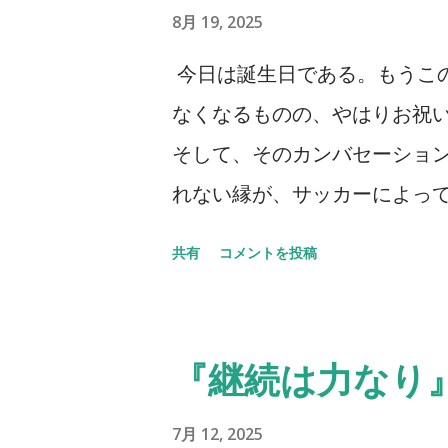
8月 19, 2025
今日は誕生日である。もうこ
なくなるものの、やはりお祝
そして、そのカンバセーショ
れない縁が、サッカーによって
うことを聞かなくなってはい
共有
コメントを投稿
たいと思うし、多くの方とお
くなっているのは事実だ。そ
拠とも言えるし、そうでもない
『継続は力なり
り少し足を伸ばしたわけだ。
ものすごい数のセレッソ大阪
7月 12, 2025