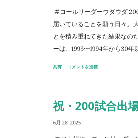
当たり前だ。勿論ご家族の方
#コールリーダーウダウダ 2
ていなかった。 身内以外のサ
届いていることを願う日々。
面もあるだろうが、その中で
とを積み重ねてきた結果なのだ
阪のサポーターの歴史はこの
ーは、1993〜1994年から
以上に感激してしまう。アカ
っとやそっとじゃ崩れない。セ
共有
コメントを投稿
それだけがすべてじゃないの
してきた。 その、言葉では表
力ある応援ができるとかだけ
スでは出しているつもりなの
を考える機会としてアカデミー
そ、今、ここにいる意味なども
祝・200試合出
年後のクラブはきっと彼らが支
をSNSでアップしてくれてい
ある。プレゼントを求めるよりも
ことや、やり続けてきたこと
6月 28, 2025
片隅に「 朝、目覚めたら、そ
解をしているつもりだ。 だけ