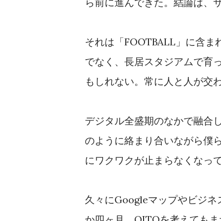
ら前に進んできた。結論は、
それは「FOOTBALL」に
でなく、長居スタジアムで育
もしれない。常に人と人が交
デジタル全盛期のなかで融合
のように絡まり合いながら僕
にワクワクが止まらなくなっ
久々にGoogleマップやビ
か四ヶ月、OITOを考えても