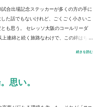
が多いとは思うが、こんなにいるとは想像し
00試合出場記念ステッカーが多くの方の手に
ポーターが単独で行けるかというと厳しい
大した話でもないけれど、ごくごく小さいこ
もサポートに向かう方々はいる。セレッソ大
とも思う。 セレッソ大阪のコールリーダ
ようにして続いていっていることに、誕生日
30年以上連綿と続く旅路なわけで、この絆はちょ
デミーの監督に言われた一言を思い出す。
レッソ大阪は、Jリーグはそうやって成長
続きを読む
も真実。だが、綺麗なコレオを作るとか、迫
現しにくい、人間的なつながりを、スペー
ではない、「サポーターとは一体何なのか」
だが伝わっていれば嬉しいところ。だからこ
と触れ合ってほしいと切に願う。5年後10
意義もあるのだろう。 ステッカーの画像
場。思い。
える。そのサポートを。 今日は誕生日で
るのを見る。ふと胸が熱くなる。やってきた
、セレッソ大阪に関わる方々のKindleの
の全てが、正しいものではないことも重々理
こにセレッソライフが。 」を置いてくださ
どそれらは、決して間違ってもいなかった