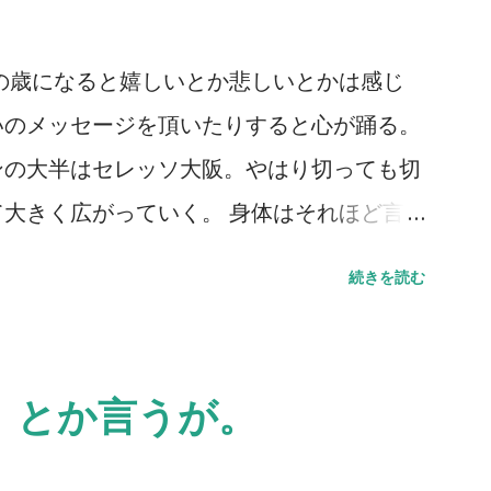
の歳になると嬉しいとか悲しいとかは感じ
いのメッセージを頂いたりすると心が踊る。
ンの大半はセレッソ大阪。やはり切っても切
大きく広がっていく。 身体はそれほど言
るものの、それでも多くのところも顔を出し
続きを読む
会いしたいという思いが歳を重ねるごとに強
れだけ「死」というものと向き合っている証
。 小樽へ行ってきた。札幌に行く用があ
』とか言うが。
グラウンドに着いた瞬間に我が目を疑った。
サポーターがいたのだから当たり前と言えば