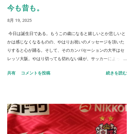
今も昔も。
8月 19, 2025
今日は誕生日である。もうこの歳になると嬉しいとか悲しいと
かは感じなくなるものの、やはりお祝いのメッセージを頂いた
りすると心が踊る。そして、そのカンバセーションの大半はセ
レッソ大阪。やはり切っても切れない縁が、サッカーによって
大きく広がっていく。 身体はそれほど言うことを聞かなくなっ
共有
コメントを投稿
続きを読む
てはいるものの、それでも多くのところも顔を出したいと思う
し、多くの方とお会いしたいという思いが歳を重ねるごとに強
くなっているのは事実だ。それだけ「死」というものと向き合
っている証拠とも言えるし、そうでもない。 小樽へ行ってき
た。札幌に行く用があり少し足を伸ばしたわけだ。グラウンド
に着いた瞬間に我が目を疑った。ものすごい数のセレッソ大阪
サポーターがいたのだから当たり前と言えば当たり前だ。勿論
ご家族の方が多いとは思うが、こんなにいるとは想像していな