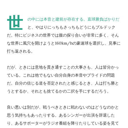
世
の中には本音と建前が存在する。直球勝負ばかりだ
と、やはりにっちもさっちもどうにもブルドック
だ。特にビジネスの世界では腹の探り合いが非常に多く、そん
な世界に風穴を開けようと160km/hの豪速球を選択し、見事に
打ち返される。
だが、ときには意地を貫き通すことの大事さも、人は皆分かっ
ている。これは他でもない自分自身の本音やプライドの問題
だ。自分の信じる道を否定されたと感じるとき、人は打ち勝と
うとするか、それとも捨てるかの二択を手にするだろう。
良い悪いは別だが、戦うべきときに戦わないのはどうなのかと
思う気持ちもあったりする。あるシンガーが出演を辞退した
り、あるサポーターがラジオ番組を降りたりしている姿を見て