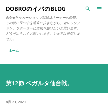
スキップしてメイン コンテンツに移動
DOBROのイバのBLOG
dobroサッカーショップ蹴球堂オーナーの憂鬱。
この狭い世の中を適当に歩きながら、セレッソフ
ァン、サポーターに勇気を届けたいと思います。
どうぞよろしくお願いします。シェアは推奨しま
せん。
ホーム
第12節 ベガルタ仙台戦。
8月 23, 2020