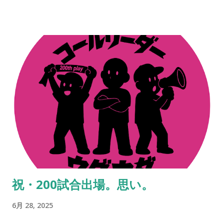
た。 その、言葉では表現しにくい、人間的なつながりを、スペ
ースでは出しているつもりなのだが伝わっていれば嬉しいとこ
ろ。だからこそ、今、ここにいる意味なども意義もあるのだろ
う。 ステッカーの画像をSNSでアップしてくれているのを見
る。ふと胸が熱くなる。やってきたことや、やり続けてきたこ
との全てが、正しいものではないことも重々理解をしているつ
もりだ。 だけどそれらは、決して間違ってもいなかったのだな
とも思えて、人間的なつながりに感謝してしまう日々。その輪
がここまで大きくなり、そしてここからも更に大きくなってい
くはずだ。 だから、続けられるだけ続けよう。昔ある人に言わ
れた言葉。「『継続は力なり』とか言うがあれは嘘や。ほんま
は『共に継続する仲間がいることは力なり』なんや」。これ、
まさに本質。 ※ステッカーはイバのところにも若干あるので、
祝・200試合出場。思い。
もし手に入らなかった方は、スタジアムやお店などで見かけた
ときに声をかけてください。人と人のつながりから何かが始ま
6月 28, 2025
りますよね。 NEVER STOP,NEVER GIVE UP