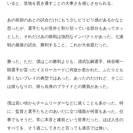
いると、意地を貫き通すことの大事さを感じさせられる。
あの前節のあとの試合だけにもう少しピリピリ感があるかなと
思ったが、選手たちが意外と割り切っている部分もあってホッ
とした。それだけあの敗戦は強烈なインパクトがあった。七連
戦の最後の試合。勝利すること。これが大命題だった。
勝った。ただ、僕はこの勝利よりも、清武弘嗣選手、柿谷曜一
朗選手が貰ったイエローカードに何故か惹かれた。ふたりとも
良くないプレイの典型ではあった。あったのだけれど、そこに
は彼らなりの、彼ら自身のプライドとの勝負があった。
僕は若い頃からチームリーダーなどに就くことも多かった。特
に、監督と選手たちとのあいだに立つ場面が何度もあった。仕
事でもそうだ。常に本音と建前という世界だった。ほぼ人生の
すべてを、そう過ごしてきたと言っても過言では無い。