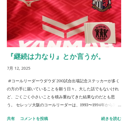
かった。 身内以外のサポーターが単独で行けるかというと厳し
い面もあるだろうが、その中でもサポートに向かう方々はい
る。セレッソ大阪のサポーターの歴史はこのようにして続いて
いっていることに、誕生日以上に感激してしまう。アカデミー
の監督に言われた一言を思い出す。 それだけがすべてじゃない
のも真実。だが、綺麗なコレオを作るとか、迫力ある応援がで
『継続は力なり』とか言うが。
きるとかだけではない、「サポーターとは一体何なのか」を考
える機会としてアカデミーと触れ合ってほしいと切に願う。5年
7月 12, 2025
後10年後のクラブはきっと彼らが支える。そのサポートを。 今
日は誕生日である。プレゼントを求めるよりも、セレッソ大阪
#コールリーダーウダウダ 200試合出場記念ステッカーが多く
に関わる方々のKindleの片隅に「 朝、目覚めたら、そこにセレ
の方の手に届いていることを願う日々。大した話でもないけれ
ッソライフが。 」を置いてくださることのほうが本当に嬉しく
ど、ごくごく小さいことを積み重ねてきた結果なのだとも思
思える。今も昔も次世代のために手を打っていくのが役目だ
う。 セレッソ大阪のコールリーダーは、1993〜1994年から30
と、自負だけは心にある。 NEVER STOP,NEVER GIVE UP
年以上連綿と続く旅路なわけで、この絆はちょっとやそっとじ
共有
コメントを投稿
続きを読む
ゃ崩れない。セレッソ大阪は、Jリーグはそうやって成長してき