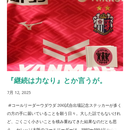
に着いた瞬間に我が目を疑った。ものすごい数のセレッソ大阪
サポーターがいたのだから当たり前と言えば当たり前だ。勿論
ご家族の方が多いとは思うが、こんなにいるとは想像していな
かった。 身内以外のサポーターが単独で行けるかというと厳し
い面もあるだろうが、その中でもサポートに向かう方々はい
る。セレッソ大阪のサポーターの歴史はこのようにして続いて
いっていることに、誕生日以上に感激してしまう。アカデミー
の監督に言われた一言を思い出す。 それだけがすべてじゃない
のも真実。だが、綺麗なコレオを作るとか、迫力ある応援がで
『継続は力なり』とか言うが。
きるとかだけではない、「サポーターとは一体何なのか」を考
える機会としてアカデミーと触れ合ってほしいと切に願う。5年
7月 12, 2025
後10年後のクラブはきっと彼らが支える。そのサポートを。 今
日は誕生日である。プレゼントを求めるよりも、セレッソ大阪
#コールリーダーウダウダ 200試合出場記念ステッカーが多く
に関わる方々のKindleの片隅に「 朝、目覚めたら、そこにセレ
の方の手に届いていることを願う日々。大した話でもないけれ
ッソライフが。 」を置いてくださることのほうが本当に嬉しく
ど、ごくごく小さいことを積み重ねてきた結果なのだとも思
思える。今も昔も次世代のために手を打っていくのが役目だ
う。 セレッソ大阪のコールリーダーは、1993〜1994年から30