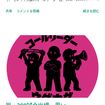
と、自負だけは心にある。 NEVER STOP,NEVER GIVE UP
年以上連綿と続く旅路なわけで、この絆はちょっとやそっとじ
共有
コメントを投稿
続きを読む
ゃ崩れない。セレッソ大阪は、Jリーグはそうやって成長してき
た。 その、言葉では表現しにくい、人間的なつながりを、スペ
ースでは出しているつもりなのだが伝わっていれば嬉しいとこ
ろ。だからこそ、今、ここにいる意味なども意義もあるのだろ
う。 ステッカーの画像をSNSでアップしてくれているのを見
る。ふと胸が熱くなる。やってきたことや、やり続けてきたこ
との全てが、正しいものではないことも重々理解をしているつ
もりだ。 だけどそれらは、決して間違ってもいなかったのだな
とも思えて、人間的なつながりに感謝してしまう日々。その輪
がここまで大きくなり、そしてここからも更に大きくなってい
くはずだ。 だから、続けられるだけ続けよう。昔ある人に言わ
れた言葉。「『継続は力なり』とか言うがあれは嘘や。ほんま
は『共に継続する仲間がいることは力なり』なんや」。これ、
まさに本質。 ※ステッカーはイバのところにも若干あるので、
もし手に入らなかった方は、スタジアムやお店などで見かけた