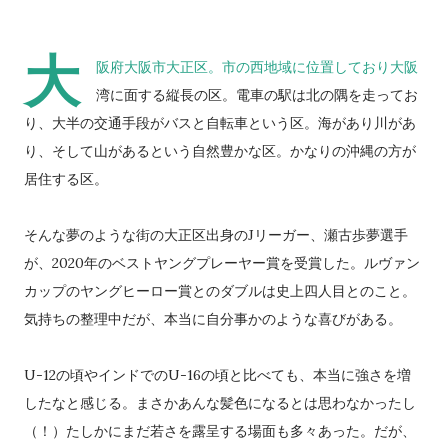
大
阪府大阪市大正区。市の西地域に位置しており大阪
湾に面する縦長の区。電車の駅は北の隅を走ってお
り、大半の交通手段がバスと自転車という区。海があり川があ
り、そして山があるという自然豊かな区。かなりの沖縄の方が
居住する区。
そんな夢のような街の大正区出身のJリーガー、瀬古歩夢選手
が、2020年のベストヤングプレーヤー賞を受賞した。ルヴァン
カップのヤングヒーロー賞とのダブルは史上四人目とのこと。
気持ちの整理中だが、本当に自分事かのような喜びがある。
U-12の頃やインドでのU-16の頃と比べても、本当に強さを増
したなと感じる。まさかあんな髪色になるとは思わなかったし
（！）たしかにまだ若さを露呈する場面も多々あった。だが、