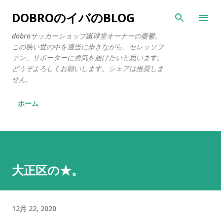
スキップしてメイン コンテンツに移動
DOBROのイバのBLOG
dobroサッカーショップ蹴球堂オーナーの憂鬱。
この狭い世の中を適当に歩きながら、セレッソフ
ァン、サポーターに勇気を届けたいと思います。
どうぞよろしくお願いします。シェアは推奨しま
せん。
ホーム
大正区の★。
12月 22, 2020