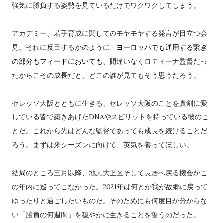
強気に勝負する姿勢を見ているだけでワクワクしてしまう。
アカデミー、若手育成に関してのモヤモヤする発言が目立つ会
見。それに反目するかのように、
ヨーロッパでも通用する繋ぎ
の部分もフィードにおいても、
間違いなくロティーナ監督だっ
たからこその成長だと、どこの誰が見てもそう思うだろう。
セレッソ大阪とともに生きる、セレッソ大阪のことを真剣に愛
している皆で築きあげたDNAやスピリットを持っている彼のこ
とだ。これから先はどんな監督であっても成長を続けることだ
ろう。まずは来シーズンに向けて、英気を養ってほしい。
結局のところ三月以降、地元大正区そして長居へ戻る機会がこ
の年内に巡ってこなかった。2021年は何とか我が故郷に戻って
ゆったりと過ごしたいものだ。そのためにも何度目か分からな
い「勝負の何週間」を穏やかに生きることを誓うのだった。